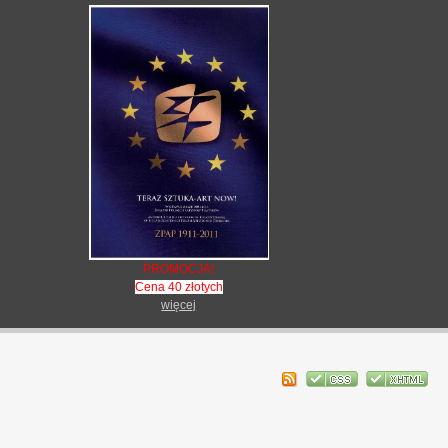
PROMOCJA!
Cena 40 złotych
więcej