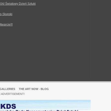
.04/ Światowy Dzień Sztuki
o-Słupski
Otwarcie!!!
GALLERIES
THE ART NOW - BLOG
E ADVERTISEMENT!