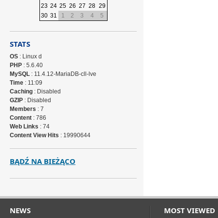
23
24
25
26
27
28
29
30
31
1
2
3
4
5
STATS
OS
: Linux d
PHP
: 5.6.40
MySQL
: 11.4.12-MariaDB-cll-lve
Time
: 11:09
Caching
: Disabled
GZIP
: Disabled
Members
: 7
Content
: 786
Web Links
: 74
Content View Hits
: 19990644
BĄDŹ NA BIEŻĄCO
NEWS
MOST VIEWED