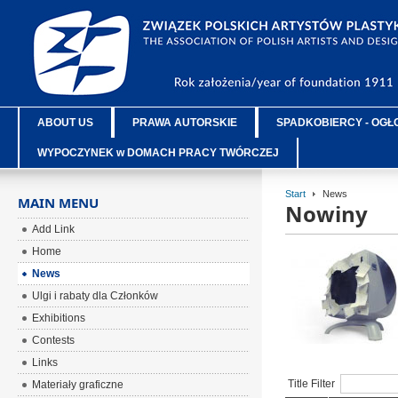
ABOUT US
PRAWA AUTORSKIE
SPADKOBIERCY - OGŁ
WYPOCZYNEK w DOMACH PRACY TWÓRCZEJ
Start
News
MAIN MENU
Nowiny
Add Link
Home
News
Ulgi i rabaty dla Członków
Exhibitions
Contests
Links
Title Filter
Materiały graficzne