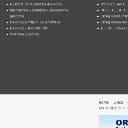
Ryszard Jan Kozłowski -Nekrolog
World Art Day 15 
Malczewski w plenerze - Zaproszenie
DROIT DE SUITE
gościnne
Okreg Koszalińsk
Nekrolog Emilia M. Dłużniewska
Okręg Krakowski
Nekrolog - Jan Niksiński
100 lat... i Nowe 
Wystawa Eclectica
HOME!
LINKS
ATTITUDES TO TH