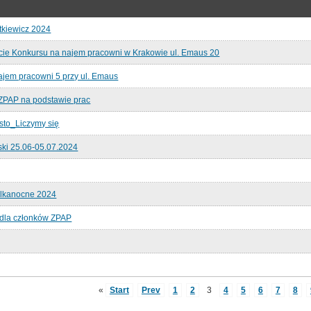
tkiewicz 2024
cie Konkursu na najem pracowni w Krakowie ul. Emaus 20
em pracowni 5 przy ul. Emaus
 ZPAP na podstawie prac
sto_Liczymy się
ski 25.06-05.07.2024
elkanocne 2024
 dla członków ZPAP
«
Start
Prev
1
2
3
4
5
6
7
8