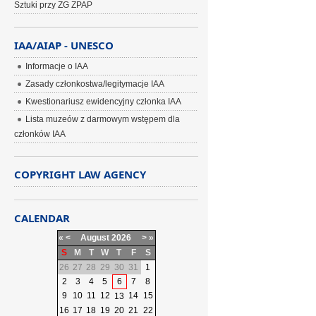
Sztuki przy ZG ZPAP
IAA/AIAP - UNESCO
Informacje o IAA
Zasady członkostwa/legitymacje IAA
Kwestionariusz ewidencyjny członka IAA
Lista muzeów z darmowym wstępem dla
członków IAA
COPYRIGHT LAW AGENCY
CALENDAR
«
<
August
2026
>
»
S
M
T
W
T
F
S
26
27
28
29
30
31
1
2
3
4
5
6
7
8
9
10
11
12
14
15
13
16
17
18
19
20
21
22