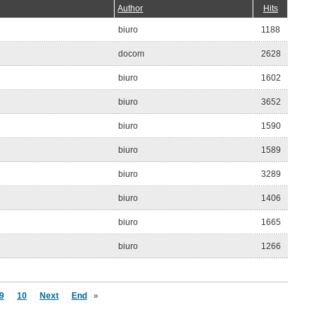
Author
Hits
biuro
1188
docom
2628
biuro
1602
biuro
3652
biuro
1590
biuro
1589
biuro
3289
biuro
1406
biuro
1665
biuro
1266
9
10
Next
End
»