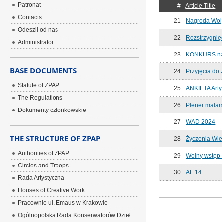
Patronat
#
Article Title
Contacts
21
Nagroda Woj
Odeszli od nas
22
Rozstrzygnię
Administrator
23
KONKURS naj
BASE DOCUMENTS
24
Przyjęcia do
Statute of ZPAP
25
ANKIETA Arty
The Regulations
26
Plener malar
Dokumenty członkowskie
27
WAD 2024
THE STRUCTURE OF ZPAP
28
Życzenia Wi
Authorities of ZPAP
29
Wolny wstęp
Circles and Troops
30
AF 14
Rada Artystyczna
Houses of Creative Work
Pracownie ul. Emaus w Krakowie
Ogólnopolska Rada Konserwatorów Dzieł