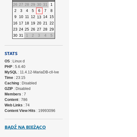
26
27
28
29
30
31
1
2
3
4
5
6
7
8
9
10
11
12
14
15
13
16
17
18
19
20
21
22
23
24
25
26
27
28
29
30
31
1
2
3
4
5
STATS
OS
: Linux d
PHP
: 5.6.40
MySQL
: 11.4.12-MariaDB-cll-lve
Time
: 23:15
Caching
: Disabled
GZIP
: Disabled
Members
: 7
Content
: 786
Web Links
: 74
Content View Hits
: 19993096
BĄDŹ NA BIEŻĄCO