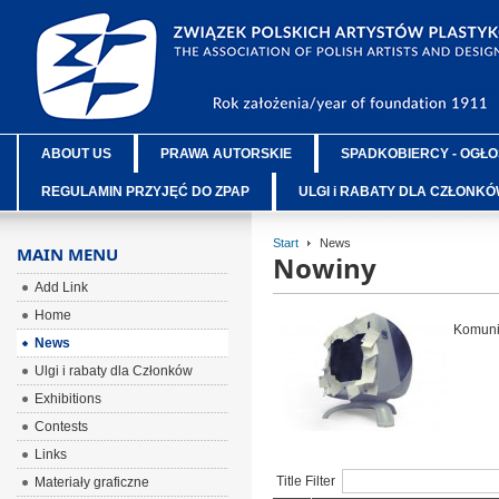
ABOUT US
PRAWA AUTORSKIE
SPADKOBIERCY - OGŁO
REGULAMIN PRZYJĘĆ DO ZPAP
ULGI i RABATY DLA CZŁONK
Start
News
MAIN MENU
Nowiny
Add Link
Home
Komunik
News
Ulgi i rabaty dla Członków
Exhibitions
Contests
Links
Title Filter
Materiały graficzne