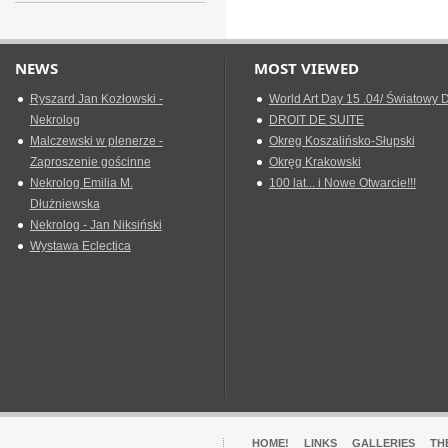
NEWS
MOST VIEWED
Ryszard Jan Kozłowski -
World Art Day 15 .04/ Światowy D
Nekrolog
DROIT DE SUITE
Malczewski w plenerze -
Okreg Koszalińsko-Słupski
Zaproszenie gościnne
Okręg Krakowski
Nekrolog Emilia M.
100 lat... i Nowe Otwarcie!!!
Dłużniewska
Nekrolog - Jan Niksiński
Wystawa Eclectica
HOME!
LINKS
GALLERIES
TH