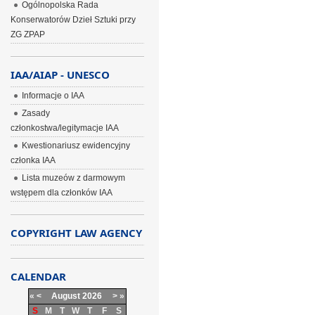
Ogólnopolska Rada
Konserwatorów Dzieł Sztuki przy
ZG ZPAP
IAA/AIAP - UNESCO
Informacje o IAA
Zasady
członkostwa/legitymacje IAA
Kwestionariusz ewidencyjny
członka IAA
Lista muzeów z darmowym
wstępem dla członków IAA
COPYRIGHT LAW AGENCY
CALENDAR
«
<
August
2026
>
»
S
M
T
W
T
F
S