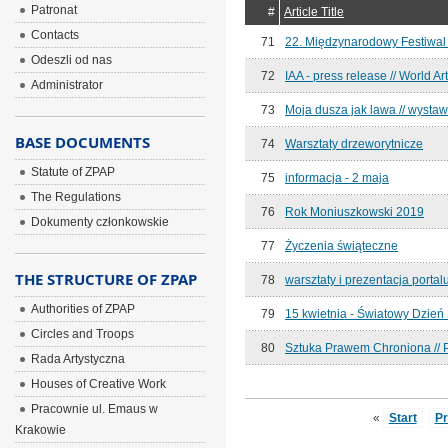
Patronat
#
Article Title
Contacts
71
22. Międzynarodowy Festiwal
Odeszli od nas
72
IAA - press release // World Ar
Administrator
73
Moja dusza jak lawa // wysta
BASE DOCUMENTS
74
Warsztaty drzeworytnicze
Statute of ZPAP
75
informacja - 2 maja
The Regulations
76
Rok Moniuszkowski 2019
Dokumenty członkowskie
77
Życzenia świąteczne
THE STRUCTURE OF ZPAP
78
warsztaty i prezentacja portalu
Authorities of ZPAP
79
15 kwietnia - Światowy Dzień 
Circles and Troops
80
Sztuka Prawem Chroniona /
Rada Artystyczna
Houses of Creative Work
Pracownie ul. Emaus w
«
Start
P
Krakowie