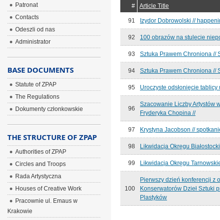
Patronat
#
Article Title
Contacts
91
Izydor Dobrowolski // happen
Odeszli od nas
92
100 obrazów na stulecie niepo
Administrator
93
Sztuka Prawem Chroniona //
BASE DOCUMENTS
94
Sztuka Prawem Chroniona //
Statute of ZPAP
95
Uroczyste odsłonięcie tablic
The Regulations
Szacowanie Liczby Artystów w
96
Dokumenty członkowskie
Fryderyka Chopina //
97
Krystyna Jacobson // spotkanie
THE STRUCTURE OF ZPAP
98
Likwidacja Okręgu Białosto
Authorities of ZPAP
99
Likwidacja Okręgu Tarnowski
Circles and Troops
Rada Artystyczna
Pierwszy dzień konferencji z 
Houses of Creative Work
100
Konserwatorów Dzieł Sztuki p
Plastyków
Pracownie ul. Emaus w
Krakowie