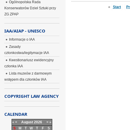
Ogólnopolska Rada
«
Start
P
Konserwatorów Dzieł Sztuki przy
ZG ZPAP
IAA/AIAP - UNESCO
Informacje o IAA
Zasady
członkostwa/legitymacje IAA
Kwestionariusz ewidencyjny
członka IAA
Lista muzeów z darmowym
wstępem dla członków IAA
COPYRIGHT LAW AGENCY
CALENDAR
«
<
August
2026
>
»
S
M
T
W
T
F
S