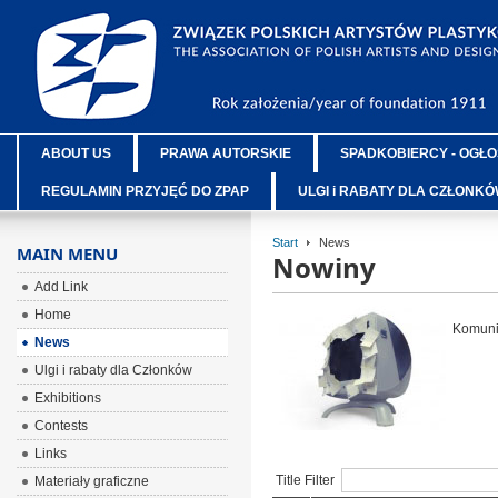
ABOUT US
PRAWA AUTORSKIE
SPADKOBIERCY - OGŁO
REGULAMIN PRZYJĘĆ DO ZPAP
ULGI i RABATY DLA CZŁONK
Start
News
MAIN MENU
Nowiny
Add Link
Home
Komunik
News
Ulgi i rabaty dla Członków
Exhibitions
Contests
Links
Title Filter
Materiały graficzne