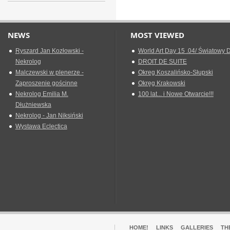
NEWS
MOST VIEWED
Ryszard Jan Kozłowski -
World Art Day 15 .04/ Światowy D
Nekrolog
DROIT DE SUITE
Malczewski w plenerze -
Okreg Koszalińsko-Słupski
Zaproszenie gościnne
Okręg Krakowski
Nekrolog Emilia M.
100 lat... i Nowe Otwarcie!!!
Dłużniewska
Nekrolog - Jan Niksiński
Wystawa Eclectica
HOME!
LINKS
GALLERIES
TH