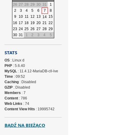
26
27
28
29
30
31
1
2
3
4
5
6
7
8
9
10
11
12
13
15
14
16
17
18
19
20
21
22
23
24
25
26
27
28
29
30
31
1
2
3
4
5
STATS
OS
: Linux d
PHP
: 5.6.40
MySQL
: 11.4.12-MariaDB-cll-lve
Time
: 09:52
Caching
: Disabled
GZIP
: Disabled
Members
: 7
Content
: 786
Web Links
: 74
Content View Hits
: 19995742
BĄDŹ NA BIEŻĄCO