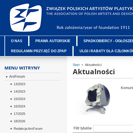
O NAS
PRAWA AUTORSKIE
SPADKOBIERCY - OGŁOSZE
REGULAMIN PRZYJĘĆ DO ZPAP
ULGI i RABATY DLA CZŁONK
Start
Aktualności
MENU WITRYNY
Aktualności
ArsForum
13/2023
Komunik
14/2023
15/2024
16/2024
17/2025
18/2026
Filtr tytułów
Redakcja ArsForum