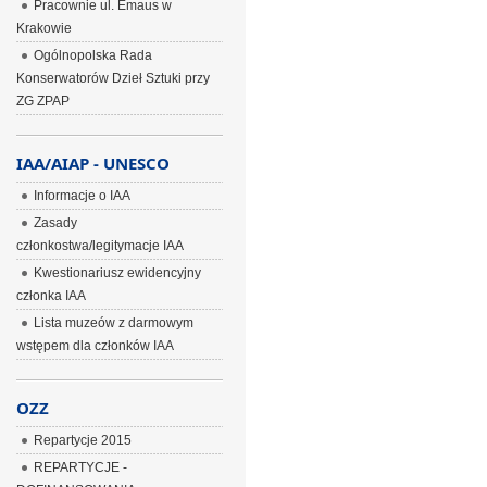
Pracownie ul. Emaus w
Krakowie
Ogólnopolska Rada
Konserwatorów Dzieł Sztuki przy
ZG ZPAP
IAA/AIAP - UNESCO
Informacje o IAA
Zasady
członkostwa/legitymacje IAA
Kwestionariusz ewidencyjny
członka IAA
Lista muzeów z darmowym
wstępem dla członków IAA
OZZ
Repartycje 2015
REPARTYCJE -