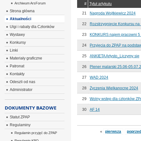
Archiwum ArsForum
#
Tytuł artykułu
Strona główna
21
Nagroda Wojtkiewicz 2024
Aktualności
22
Rozstrzygnięcie Konkursu na
Ulgi i rabaty dla Członków
Wystawy
23
KONKURS najem pracowni 5 p
Konkursy
24
Przyjęcia do ZPAP na podstaw
Linki
25
ANKIETA Artysto_Liczymy się
Materiały graficzne
Patronat
26
Plener malarski 25.06-05.07.
Kontakty
27
WAD 2024
Odeszli od nas
28
Życzenia Wielkanocne 2024
Administrator
29
Wolny wstęp dla członków Z
DOKUMENTY BAZOWE
30
AF 14
Statut ZPAP
Regulaminy
«
pierwsza
poprzed
Regulamin przyjęć do ZPAP
Regulamin KPO