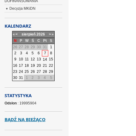
DOFINANSOWANIA
Decyzja MKiDN
KALENDARZ
«
<
sierpień
2026
>
»
N
P
W
Ś
C
Pt
S
26
27
28
29
30
31
1
2
3
4
5
6
7
8
9
10
11
12
13
15
14
16
17
18
19
20
21
22
23
24
25
26
27
28
29
30
31
1
2
3
4
5
STATYSTYKA
Odsłon
: 19995904
BĄDŹ NA BIEŻĄCO