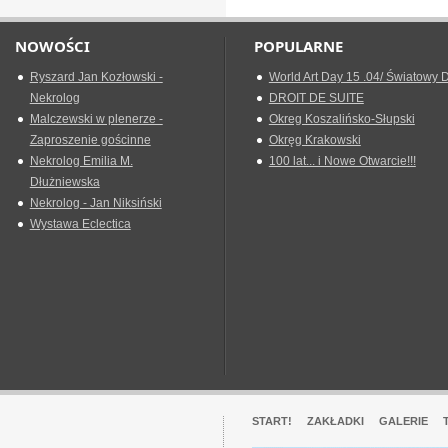
NOWOŚCI
POPULARNE
Ryszard Jan Kozłowski -
World Art Day 15 .04/ Światowy D
Nekrolog
DROIT DE SUITE
Malczewski w plenerze -
Okreg Koszalińsko-Słupski
Zaproszenie gościnne
Okręg Krakowski
Nekrolog Emilia M.
100 lat... i Nowe Otwarcie!!!
Dłużniewska
Nekrolog - Jan Niksiński
Wystawa Eclectica
START!
ZAKŁADKI
GALERIE