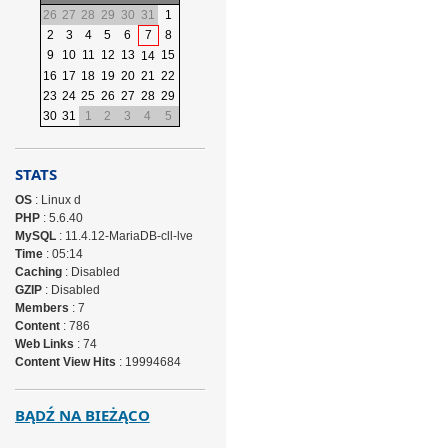
26
27
28
29
30
31
1
2
3
4
5
6
7
8
9
10
11
12
13
15
14
16
17
18
19
20
21
22
23
24
25
26
27
28
29
30
31
1
2
3
4
5
STATS
OS
: Linux d
PHP
: 5.6.40
MySQL
: 11.4.12-MariaDB-cll-lve
Time
: 05:14
Caching
: Disabled
GZIP
: Disabled
Members
: 7
Content
: 786
Web Links
: 74
Content View Hits
: 19994684
BĄDŹ NA BIEŻĄCO