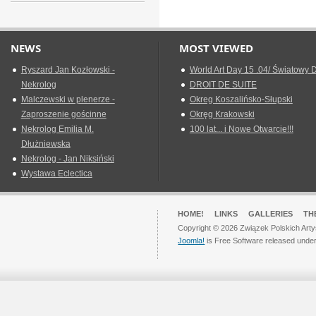
NEWS
MOST VIEWED
Ryszard Jan Kozłowski -
World Art Day 15 .04/ Światowy D
Nekrolog
DROIT DE SUITE
Malczewski w plenerze -
Okreg Koszalińsko-Słupski
Zaproszenie gościnne
Okręg Krakowski
Nekrolog Emilia M.
100 lat... i Nowe Otwarcie!!!
Dłużniewska
Nekrolog - Jan Niksiński
Wystawa Eclectica
HOME!
LINKS
GALLERIES
TH
Copyright © 2026 Związek Polskich Arty
Joomla!
is Free Software released unde