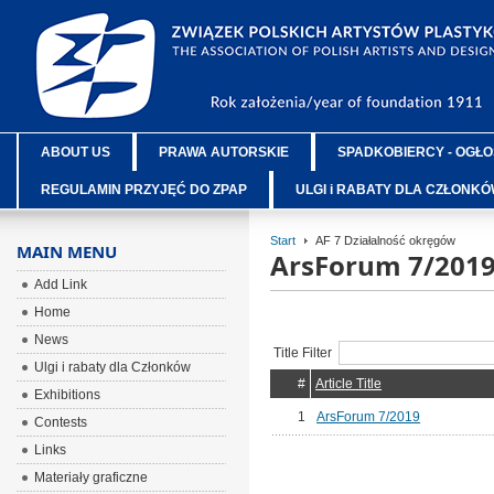
ABOUT US
PRAWA AUTORSKIE
SPADKOBIERCY - OGŁO
REGULAMIN PRZYJĘĆ DO ZPAP
ULGI i RABATY DLA CZŁONK
Start
AF 7 Działalność okręgów
MAIN MENU
ArsForum 7/201
Add Link
Home
News
Title Filter
Ulgi i rabaty dla Członków
#
Article Title
Exhibitions
1
ArsForum 7/2019
Contests
Links
Materiały graficzne