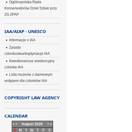
Ogólnopolska Rada
Konserwatorów Dzieł Sztuki przy
ZG ZPAP
IAA/AIAP - UNESCO
Informacje o IAA
Zasady
członkostwa/legitymacje IAA
Kwestionariusz ewidencyjny
członka IAA
Lista muzeów z darmowym
wstępem dla członków IAA
COPYRIGHT LAW AGENCY
CALENDAR
«
<
August
2026
>
»
S
M
T
W
T
F
S