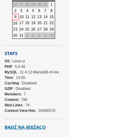
26
27
28
29
30
31
1
2
3
4
5
6
7
8
9
10
11
12
13
14
15
17
18
19
20
21
22
16
23
24
25
26
27
28
29
30
31
1
2
3
4
5
STATS
OS
: Linux d
PHP
: 5.6.40
MySQL
: 11.4.12-MariaDB-cll-lve
Time
: 13:05
Caching
: Disabled
GZIP
: Disabled
Members
: 7
Content
: 786
Web Links
: 74
Content View Hits
: 20006570
BĄDŹ NA BIEŻĄCO