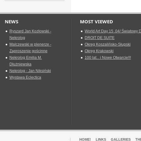
NEWS
MOST VIEWED
Ryszard Jan Kozłowski -
World Art Day 15 .04/ Światowy D
Nekrolog
DROIT DE SUITE
Malczewski w plenerze -
Okreg Koszalińsko-Słupski
Zaproszenie gościnne
Okręg Krakowski
Nekrolog Emilia M.
100 lat... i Nowe Otwarcie!!!
Dłużniewska
Nekrolog - Jan Niksiński
Wystawa Eclectica
HOME!
LINKS
GALLERIES
TH