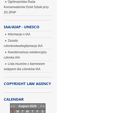
Ogólnopolska Rada
Konserwatorów Dzieł Sztuki przy
ZG ZPAP
IAA/AIAP - UNESCO
Informacje o IAA
Zasady
członkostwa/legitymacje IAA
Kwestionariusz ewidencyjny
członka IAA
Lista muzeów z darmowym
wstępem dla członków IAA
COPYRIGHT LAW AGENCY
CALENDAR
«
<
August
2026
>
»
S
M
T
W
T
F
S