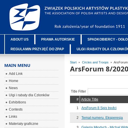
ABOUT US
PRAWA AUTORSKIE
SPADKOBIERCY - OGŁO
REGULAMIN PRZYJĘĆ DO ZPAP
ULGI i RABATY DLA CZŁONK
Start
Circles and Troops
ArsForum
MAIN MENU
ArsForum 8/202
Add Link
Home
News
Title Filter
Ulgi i rabaty dla Członków
#
Article Title
Exhibitions
1
ArsForum 8 Spis tređci
Contests
Links
2
Temat numeru. Eksperesja
Materiały graficzne
3
Galeria Młodych - Michał Wirt