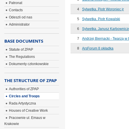
Patronat
4
Sylwetka. Piotr Woroniec jr
Contacts
Odeszli od nas
5
Sylwetka. Piotr Kowalski
Administrator
6
Sylwetka. Janusz Karbownicz
7
Andrzej Biernacki - Twarzą w 
BASE DOCUMENTS
8
ArsForum 8 okładka
Statute of ZPAP
The Regulations
Dokumenty członkowskie
THE STRUCTURE OF ZPAP
Authorities of ZPAP
Circles and Troops
Rada Artystyczna
Houses of Creative Work
Pracownie ul. Emaus w
Krakowie