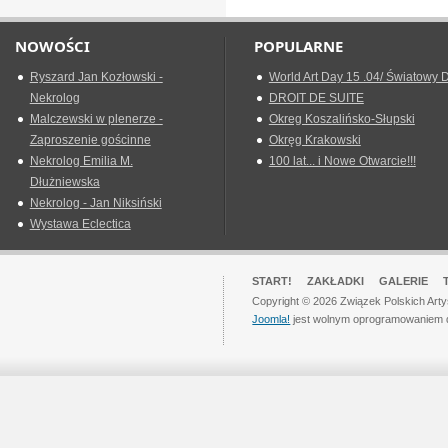
NOWOŚCI
POPULARNE
Ryszard Jan Kozłowski -
World Art Day 15 .04/ Światowy D
Nekrolog
DROIT DE SUITE
Malczewski w plenerze -
Okreg Koszalińsko-Słupski
Zaproszenie gościnne
Okręg Krakowski
Nekrolog Emilia M.
100 lat... i Nowe Otwarcie!!!
Dłużniewska
Nekrolog - Jan Niksiński
Wystawa Eclectica
START!
ZAKŁADKI
GALERIE
Copyright © 2026 Związek Polskich Art
Joomla!
jest wolnym oprogramowaniem 