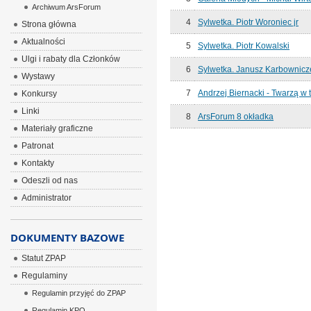
Archiwum ArsForum
4
Sylwetka. Piotr Woroniec jr
Strona główna
Aktualności
5
Sylwetka. Piotr Kowalski
Ulgi i rabaty dla Członków
6
Sylwetka. Janusz Karbownicz
Wystawy
7
Andrzej Biernacki - Twarzą w 
Konkursy
Linki
8
ArsForum 8 okładka
Materiały graficzne
Patronat
Kontakty
Odeszli od nas
Administrator
DOKUMENTY BAZOWE
Statut ZPAP
Regulaminy
Regulamin przyjęć do ZPAP
Regulamin KPO