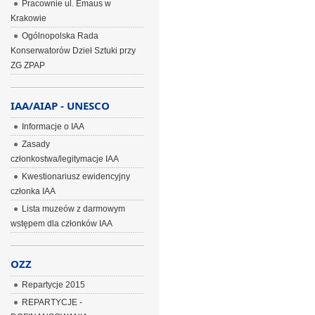
Pracownie ul. Emaus w
Krakowie
Ogólnopolska Rada
Konserwatorów Dzieł Sztuki przy
ZG ZPAP
IAA/AIAP - UNESCO
Informacje o IAA
Zasady
członkostwa/legitymacje IAA
Kwestionariusz ewidencyjny
członka IAA
Lista muzeów z darmowym
wstępem dla członków IAA
OZZ
Repartycje 2015
REPARTYCJE -