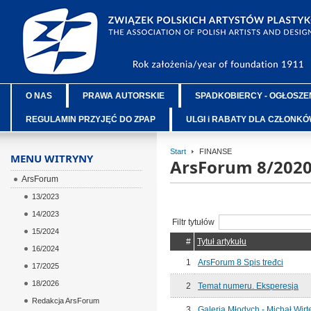
O NAS
PRAWA AUTORSKIE
SPADKOBIERCY - OGŁOSZE
REGULAMIN PRZYJĘĆ DO ZPAP
ULGI i RABATY DLA CZŁONK
Start
FINANSE
MENU WITRYNY
ArsForum 8/202
ArsForum
13/2023
14/2023
Filtr tytułów
15/2024
#
Tytuł artykułu
16/2024
1
ArsForum 8 Spis tređci
17/2025
18/2026
2
Temat numeru. Eksperesja
Redakcja ArsForum
3
Galeria Młodych - Michał Wirt