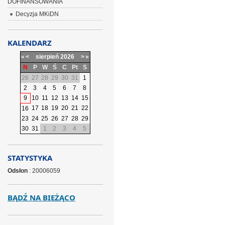
DOFINANSOWANIA
Decyzja MKiDN
KALENDARZ
«
<
sierpień
2026
>
»
N
P
W
Ś
C
Pt
S
26
27
28
29
30
31
1
2
3
4
5
6
7
8
9
10
11
12
13
14
15
17
18
19
20
21
22
16
23
24
25
26
27
28
29
30
31
1
2
3
4
5
STATYSTYKA
Odsłon
: 20006059
BĄDŹ NA BIEŻĄCO