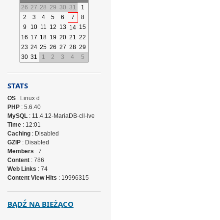
26
27
28
29
30
31
1
2
3
4
5
6
7
8
9
10
11
12
13
15
14
16
17
18
19
20
21
22
23
24
25
26
27
28
29
30
31
1
2
3
4
5
STATS
OS
: Linux d
PHP
: 5.6.40
MySQL
: 11.4.12-MariaDB-cll-lve
Time
: 12:01
Caching
: Disabled
GZIP
: Disabled
Members
: 7
Content
: 786
Web Links
: 74
Content View Hits
: 19996315
BĄDŹ NA BIEŻĄCO