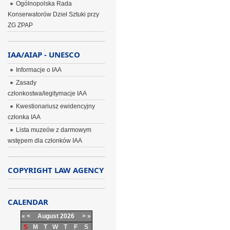
Ogólnopolska Rada
Konserwatorów Dzieł Sztuki przy
ZG ZPAP
IAA/AIAP - UNESCO
Informacje o IAA
Zasady
członkostwa/legitymacje IAA
Kwestionariusz ewidencyjny
członka IAA
Lista muzeów z darmowym
wstępem dla członków IAA
COPYRIGHT LAW AGENCY
CALENDAR
«
<
August
2026
>
»
S
M
T
W
T
F
S