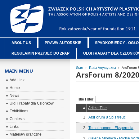
ABOUT US
PRAWA AUTORSKIE
SPADKOBIERCY - OGŁO
REGULAMIN PRZYJĘĆ DO ZPAP
ULGI i RABATY DLA CZŁONK
Start
Rada Artystyczna
ArsForum 8
MAIN MENU
ArsForum 8/202
Add Link
Home
News
Title Filter
Ulgi i rabaty dla Członków
#
Article Title
Exhibitions
1
ArsForum 8 Spis tređci
Contests
Links
2
Temat numeru. Eksperesja
Materiały graficzne
3
Galeria Młodych - Michał Wirt