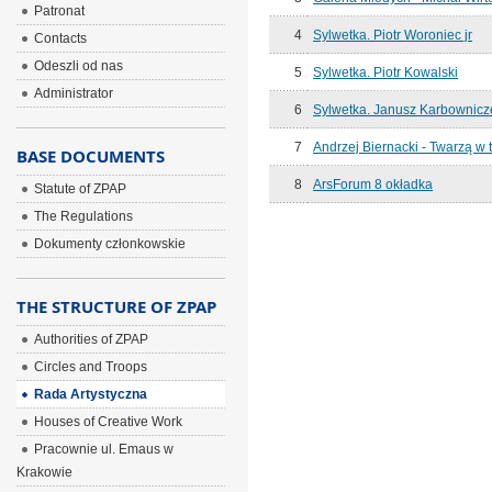
Patronat
4
Sylwetka. Piotr Woroniec jr
Contacts
Odeszli od nas
5
Sylwetka. Piotr Kowalski
Administrator
6
Sylwetka. Janusz Karbownicz
7
Andrzej Biernacki - Twarzą w 
BASE DOCUMENTS
8
ArsForum 8 okładka
Statute of ZPAP
The Regulations
Dokumenty członkowskie
THE STRUCTURE OF ZPAP
Authorities of ZPAP
Circles and Troops
Rada Artystyczna
Houses of Creative Work
Pracownie ul. Emaus w
Krakowie