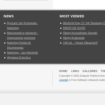
NEWS
MOST VIEWED
Ryszard Jan Kozłowski -
World Art Day 15 .04/ Światowy D
Nekrolog
DROIT DE SUITE
Malczewski w plenerze -
Okreg Koszalińsko-Słupski
Zaproszenie gościnne
Okręg Krakowski
Nekrolog Emilia M.
100 lat... i Nowe Otwarcie!!!
Dłużniewska
Nekrolog - Jan Niksiński
Wystawa Eclectica
HOME!
LINKS
GALLERIES
TH
Copyright © 2026 Związek Polskich Arty
Joomla!
is Free Software released unde