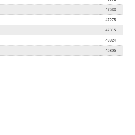
47533
47275
47315
48824
45805