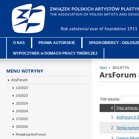
O NAS
PRAWA AUTORSKIE
SPADKOBIERCY - OGŁOSZ
WYPOCZYNEK w DOMACH PRACY TWÓRCZEJ
Start
BIULETYN
MENU WITRYNY
ArsForum 
ArsForum
13/2023
14/2023
Filtr tytułów
15/2024
#
Tytuł artykułu
16/2024
1
ArsForum 8 S
17/2025
18/2026
2
Temat numeru
Redakcja ArsForum
3
Galeria Młody