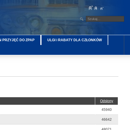
 PRZYJĘĆ DO ZPAP
ULGI i RABATY DLA CZŁONKÓW
Odsłony
45940
46642
48071