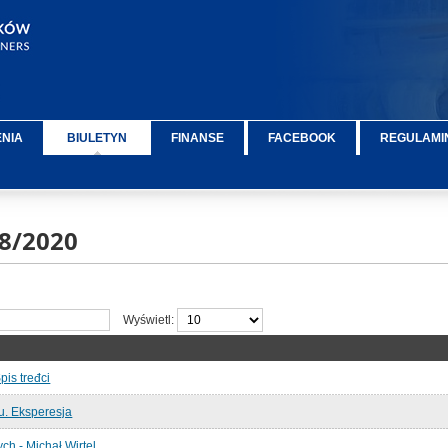
ENIA
BIULETYN
FINANSE
FACEBOOK
REGULAMIN
8/2020
Wyświetl:
pis tređci
. Eksperesja
ch - Michał Wirtel