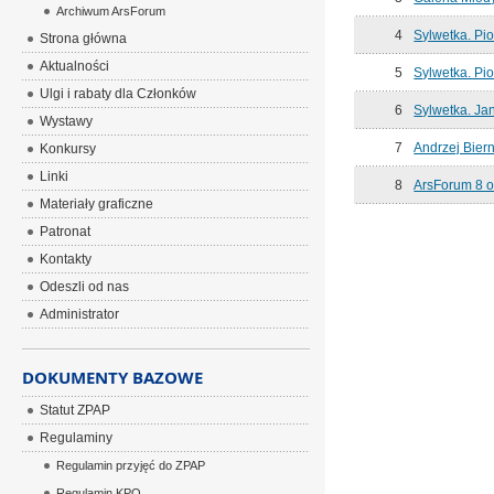
Archiwum ArsForum
4
Sylwetka. Pio
Strona główna
Aktualności
5
Sylwetka. Pio
Ulgi i rabaty dla Członków
6
Sylwetka. Ja
Wystawy
7
Andrzej Biern
Konkursy
Linki
8
ArsForum 8 
Materiały graficzne
Patronat
Kontakty
Odeszli od nas
Administrator
DOKUMENTY BAZOWE
Statut ZPAP
Regulaminy
Regulamin przyjęć do ZPAP
Regulamin KPO