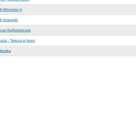
tr Woroniec jr
tr Kowalski
nusz Karbowniczek
acki - Twarzą w twarz
okładka