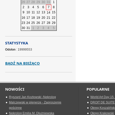
26
27
28
29
30
31
1
2
3
4
5
6
7
8
9
10
11
12
13
15
14
16
17
18
19
20
21
22
23
24
25
26
27
28
29
30
31
1
2
3
4
5
STATYSTYKA
Odsłon
: 19999553
BĄDŹ NA BIEŻĄCO
NOWOŚCI
POPULARNE
Ryszard Jan Kozłowski -Nekrolog
World Art Day 15 
Malczewski w plenerze - Zaproszenie
DROIT DE SUITE
gościnne
Okreg Koszalińsk
Nekrolog Emilia M. Dłużniewska
Okręg Krakowski