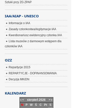
Sztuki przy ZG ZPAP
IAA/AIAP - UNESCO
Informacje o IAA
Zasady członkostwa/legitymacje IAA
Kwestionariusz ewidencyjny członka IAA
Lista muzeów z darmowym wstępem dla
członków IAA
OZZ
Repartycje 2015
REPARTYCJE - DOFINANSOWANIA
Decyzja MKiDN
KALENDARZ
«
<
sierpień
2026
>
»
N
P
W
Ś
C
Pt
S