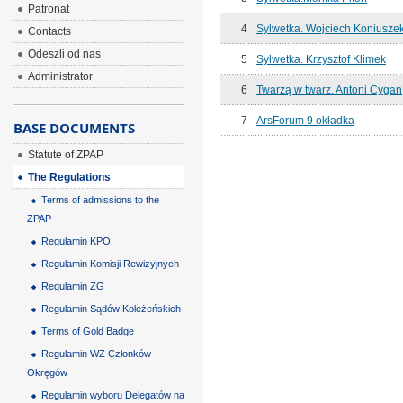
Patronat
4
Sylwetka. Wojciech Koniusze
Contacts
Odeszli od nas
5
Sylwetka. Krzysztof Klimek
Administrator
6
Twarzą w twarz. Antoni Cygan
7
ArsForum 9 okładka
BASE DOCUMENTS
Statute of ZPAP
The Regulations
Terms of admissions to the
ZPAP
Regulamin KPO
Regulamin Komisji Rewizyjnych
Regulamin ZG
Regulamin Sądów Koleżeńskich
Terms of Gold Badge
Regulamin WZ Członków
Okręgów
Regulamin wyboru Delegatów na