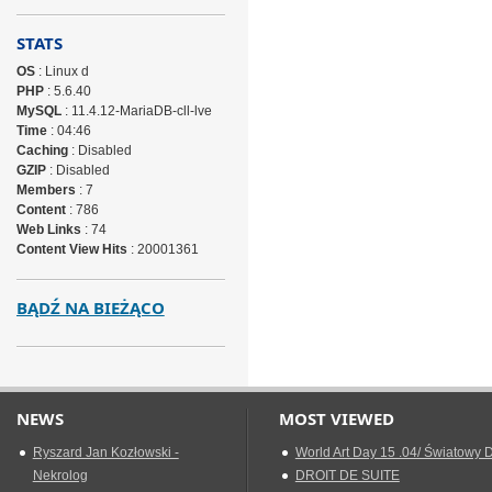
STATS
OS
: Linux d
PHP
: 5.6.40
MySQL
: 11.4.12-MariaDB-cll-lve
Time
: 04:46
Caching
: Disabled
GZIP
: Disabled
Members
: 7
Content
: 786
Web Links
: 74
Content View Hits
: 20001361
BĄDŹ NA BIEŻĄCO
NEWS
MOST VIEWED
Ryszard Jan Kozłowski -
World Art Day 15 .04/ Światowy D
Nekrolog
DROIT DE SUITE