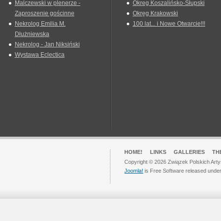
Malczewski w plenerze -
Okreg Koszalińsko-Słupski
Zaproszenie gościnne
Okręg Krakowski
Nekrolog Emilia M.
100 lat... i Nowe Otwarcie!!!
Dłużniewska
Nekrolog - Jan Niksiński
Wystawa Eclectica
HOME!
LINKS
GALLERIES
TH
Copyright © 2026 Związek Polskich Arty
Joomla!
is Free Software released unde