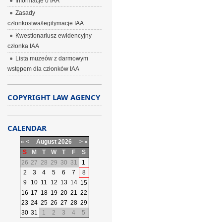
Informacje o IAA
Zasady
członkostwa/legitymacje IAA
Kwestionariusz ewidencyjny
członka IAA
Lista muzeów z darmowym
wstępem dla członków IAA
COPYRIGHT LAW AGENCY
CALENDAR
«
<
August
2026
>
»
S
M
T
W
T
F
S
26
27
28
29
30
31
1
2
3
4
5
6
7
8
9
10
11
12
13
14
15
16
17
18
19
20
21
22
23
24
25
26
27
28
29
30
31
1
2
3
4
5