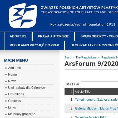
ABOUT US
PRAWA AUTORSKIE
SPADKOBIERCY - OGŁO
REGULAMIN PRZYJĘĆ DO ZPAP
ULGI i RABATY DLA CZŁONK
Start
The Regulations
Regulamin 
MAIN MENU
ArsForum 9/202
Add Link
Home
News
Title Filter
Ulgi i rabaty dla Członków
#
Article Title
Exhibitions
1
Temat numeru. Sztuka a trady
Contests
Links
2
Galeria Młodych. Matúš Pius 
Materiały graficzne
3
Sylwetka.Monika Pitoń