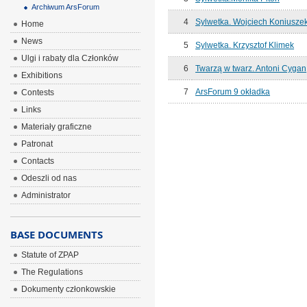
Archiwum ArsForum
4
Sylwetka. Wojciech Koniusze
Home
News
5
Sylwetka. Krzysztof Klimek
Ulgi i rabaty dla Członków
6
Twarzą w twarz. Antoni Cygan
Exhibitions
7
ArsForum 9 okładka
Contests
Links
Materiały graficzne
Patronat
Contacts
Odeszli od nas
Administrator
BASE DOCUMENTS
Statute of ZPAP
The Regulations
Dokumenty członkowskie