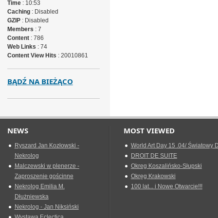
Time
: 10:53
Caching
: Disabled
GZIP
: Disabled
Members
: 7
Content
: 786
Web Links
: 74
Content View Hits
: 20010861
BĄDŹ NA BIEŻĄCO
NEWS
MOST VIEWED
Ryszard Jan Kozłowski -
World Art Day 15 .04/ Światowy D
Nekrolog
DROIT DE SUITE
Malczewski w plenerze -
Okreg Koszalińsko-Słupski
Zaproszenie gościnne
Okręg Krakowski
Nekrolog Emilia M.
100 lat... i Nowe Otwarcie!!!
Dłużniewska
Nekrolog - Jan Niksiński
Wystawa Eclectica