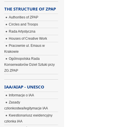
THE STRUCTURE OF ZPAP
Authorities of ZPAP
Circles and Troops
Rada Artystyczna
Houses of Creative Work
Pracownie ul. Emaus w
Krakowie
Ogólnopolska Rada
Konserwatorów Dzieł Sztuki przy
ZG ZPAP
IAA/AIAP - UNESCO
Informacje o IAA
Zasady
członkostwa/legitymacje IAA
Kwestionariusz ewidencyjny
członka IAA