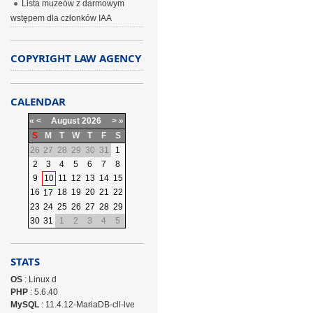
Lista muzeów z darmowym
wstępem dla członków IAA
COPYRIGHT LAW AGENCY
CALENDAR
«
<
August
2026
>
»
S
M
T
W
T
F
S
26
27
28
29
30
31
1
2
3
4
5
6
7
8
9
10
11
12
13
14
15
16
18
19
20
21
22
17
23
24
25
26
27
28
29
30
31
1
2
3
4
5
STATS
OS
: Linux d
PHP
: 5.6.40
MySQL
: 11.4.12-MariaDB-cll-lve