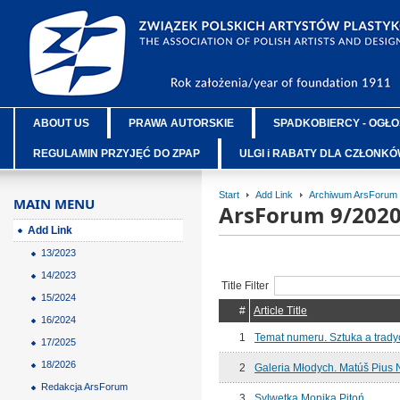
ABOUT US
PRAWA AUTORSKIE
SPADKOBIERCY - OGŁO
REGULAMIN PRZYJĘĆ DO ZPAP
ULGI i RABATY DLA CZŁONK
Start
Add Link
Archiwum ArsForum
MAIN MENU
ArsForum 9/202
Add Link
13/2023
14/2023
Title Filter
15/2024
#
Article Title
16/2024
1
Temat numeru. Sztuka a trady
17/2025
18/2026
2
Galeria Młodych. Matúš Pius 
Redakcja ArsForum
3
Sylwetka.Monika Pitoń