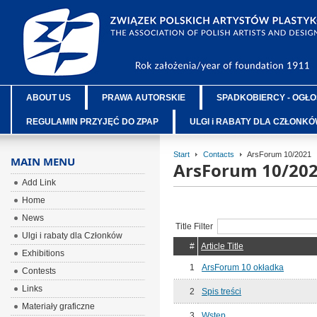
ABOUT US
PRAWA AUTORSKIE
SPADKOBIERCY - OGŁO
REGULAMIN PRZYJĘĆ DO ZPAP
ULGI i RABATY DLA CZŁONK
Start
Contacts
ArsForum 10/2021
MAIN MENU
ArsForum 10/20
Add Link
Home
News
Title Filter
Ulgi i rabaty dla Członków
#
Article Title
Exhibitions
1
ArsForum 10 okładka
Contests
Links
2
Spis treści
Materiały graficzne
3
Wstęp