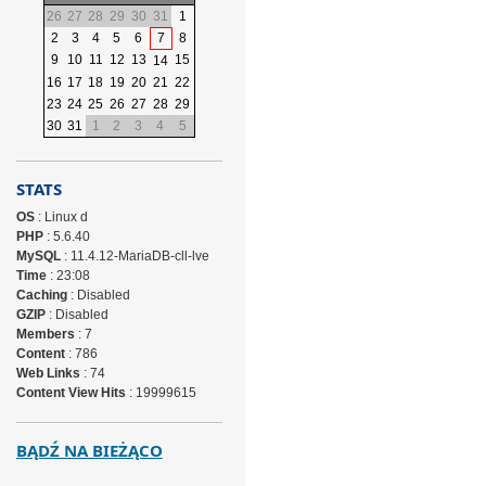
26
27
28
29
30
31
1
2
3
4
5
6
7
8
9
10
11
12
13
15
14
16
17
18
19
20
21
22
23
24
25
26
27
28
29
30
31
1
2
3
4
5
STATS
OS
: Linux d
PHP
: 5.6.40
MySQL
: 11.4.12-MariaDB-cll-lve
Time
: 23:08
Caching
: Disabled
GZIP
: Disabled
Members
: 7
Content
: 786
Web Links
: 74
Content View Hits
: 19999615
BĄDŹ NA BIEŻĄCO