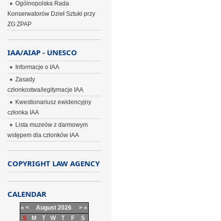
Ogólnopolska Rada
Konserwatorów Dzieł Sztuki przy
ZG ZPAP
IAA/AIAP - UNESCO
Informacje o IAA
Zasady
członkostwa/legitymacje IAA
Kwestionariusz ewidencyjny
członka IAA
Lista muzeów z darmowym
wstępem dla członków IAA
COPYRIGHT LAW AGENCY
CALENDAR
«
<
August
2026
>
»
S
M
T
W
T
F
S