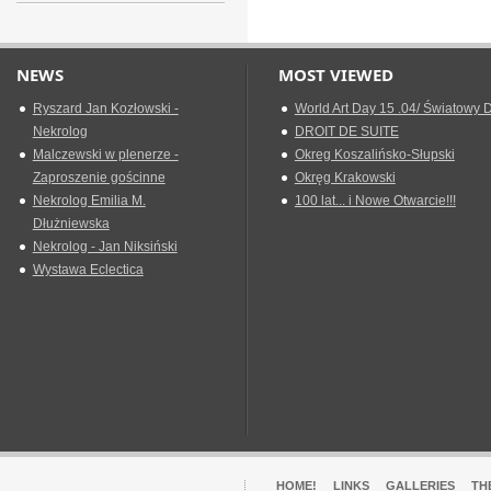
NEWS
MOST VIEWED
Ryszard Jan Kozłowski -
World Art Day 15 .04/ Światowy D
Nekrolog
DROIT DE SUITE
Malczewski w plenerze -
Okreg Koszalińsko-Słupski
Zaproszenie gościnne
Okręg Krakowski
Nekrolog Emilia M.
100 lat... i Nowe Otwarcie!!!
Dłużniewska
Nekrolog - Jan Niksiński
Wystawa Eclectica
HOME!
LINKS
GALLERIES
TH