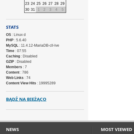
23
24
25
26
27
28
29
30
31
1
2
3
4
5
STATS
OS
: Linux d
PHP
: 5.6.40
MySQL
: 11.4.12-MariaDB-cll-lve
Time
: 07:55
Caching
: Disabled
GZIP
: Disabled
Members
: 7
Content
: 786
Web Links
: 74
Content View Hits
: 19995289
BĄDŹ NA BIEŻĄCO
NEWS
MOST VIEWED