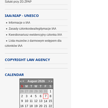
Sztuki przy ZG ZPAP
IAA/AIAP - UNESCO
Informacje o IAA
Zasady członkostwa/legitymacje IAA
Kwestionariusz ewidencyjny członka IAA
Lista muzeów z darmowym wstępem dla
członków IAA
COPYRIGHT LAW AGENCY
CALENDAR
«
<
August
2026
>
»
S
M
T
W
T
F
S
26
27
28
29
30
31
1
2
3
4
5
6
7
8
9
10
11
12
13
15
14
16
17
18
19
20
21
22