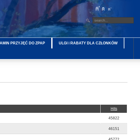
AMIN PRZYJĘĆ DO ZPAP
ULGI i RABATY DLA CZŁONKÓW
Hits
45822
46151
45772