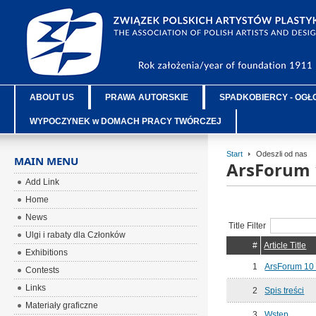
ABOUT US
PRAWA AUTORSKIE
SPADKOBIERCY - OGŁ
WYPOCZYNEK w DOMACH PRACY TWÓRCZEJ
Start
Odeszli od nas
MAIN MENU
ArsForum 
Add Link
Home
News
Title Filter
Ulgi i rabaty dla Członków
#
Article Title
Exhibitions
1
ArsForum 10
Contests
Links
2
Spis treści
Materiały graficzne
3
Wstęp