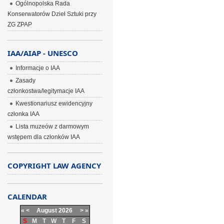
Ogólnopolska Rada
Konserwatorów Dzieł Sztuki przy
ZG ZPAP
IAA/AIAP - UNESCO
Informacje o IAA
Zasady
członkostwa/legitymacje IAA
Kwestionariusz ewidencyjny
członka IAA
Lista muzeów z darmowym
wstępem dla członków IAA
COPYRIGHT LAW AGENCY
CALENDAR
«
<
August
2026
>
»
S
M
T
W
T
F
S