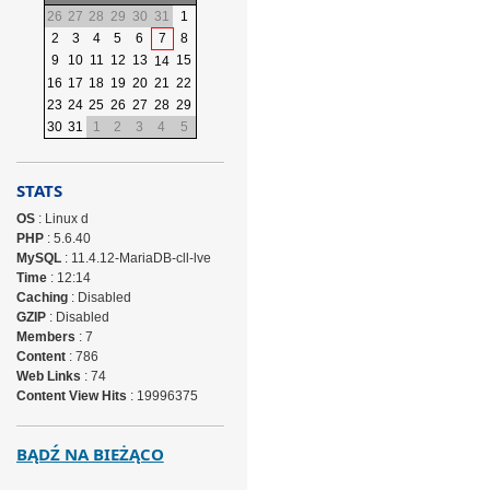
26
27
28
29
30
31
1
2
3
4
5
6
7
8
9
10
11
12
13
15
14
16
17
18
19
20
21
22
23
24
25
26
27
28
29
30
31
1
2
3
4
5
STATS
OS
: Linux d
PHP
: 5.6.40
MySQL
: 11.4.12-MariaDB-cll-lve
Time
: 12:14
Caching
: Disabled
GZIP
: Disabled
Members
: 7
Content
: 786
Web Links
: 74
Content View Hits
: 19996375
BĄDŹ NA BIEŻĄCO