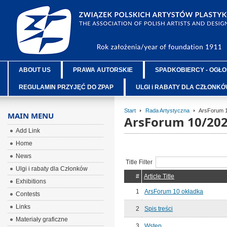
ABOUT US
PRAWA AUTORSKIE
SPADKOBIERCY - OGŁO
REGULAMIN PRZYJĘĆ DO ZPAP
ULGI i RABATY DLA CZŁONK
Start
Rada Artystyczna
ArsForum 1
MAIN MENU
ArsForum 10/20
Add Link
Home
News
Title Filter
Ulgi i rabaty dla Członków
#
Article Title
Exhibitions
1
ArsForum 10 okładka
Contests
Links
2
Spis treści
Materiały graficzne
3
Wstęp