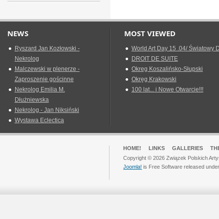
NEWS
MOST VIEWED
Ryszard Jan Kozłowski -
World Art Day 15 .04/ Światowy D
Nekrolog
DROIT DE SUITE
Malczewski w plenerze -
Okreg Koszalińsko-Słupski
Zaproszenie gościnne
Okręg Krakowski
Nekrolog Emilia M.
100 lat... i Nowe Otwarcie!!!
Dłużniewska
Nekrolog - Jan Niksiński
Wystawa Eclectica
HOME!
LINKS
GALLERIES
TH
Copyright © 2026 Związek Polskich Arty
Joomla!
is Free Software released unde