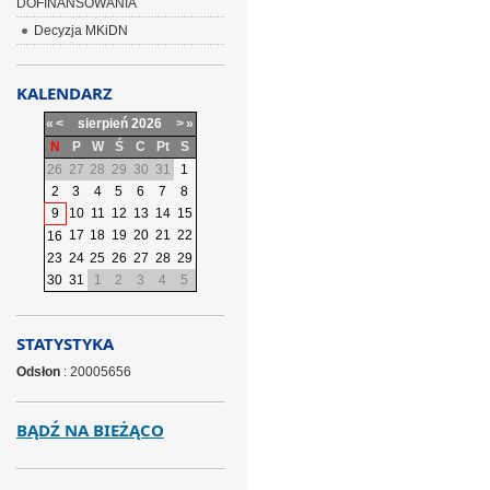
DOFINANSOWANIA
Decyzja MKiDN
KALENDARZ
«
<
sierpień
2026
>
»
N
P
W
Ś
C
Pt
S
26
27
28
29
30
31
1
2
3
4
5
6
7
8
9
10
11
12
13
14
15
17
18
19
20
21
22
16
23
24
25
26
27
28
29
30
31
1
2
3
4
5
STATYSTYKA
Odsłon
: 20005656
BĄDŹ NA BIEŻĄCO