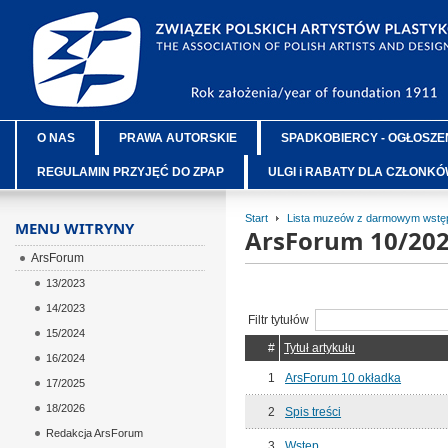
O NAS
PRAWA AUTORSKIE
SPADKOBIERCY - OGŁOSZE
REGULAMIN PRZYJĘĆ DO ZPAP
ULGI i RABATY DLA CZŁONK
Start
Lista muzeów z darmowym wstęp
MENU WITRYNY
ArsForum 10/20
ArsForum
13/2023
14/2023
Filtr tytułów
15/2024
#
Tytuł artykułu
16/2024
1
ArsForum 10 okładka
17/2025
18/2026
2
Spis treści
Redakcja ArsForum
3
Wstęp