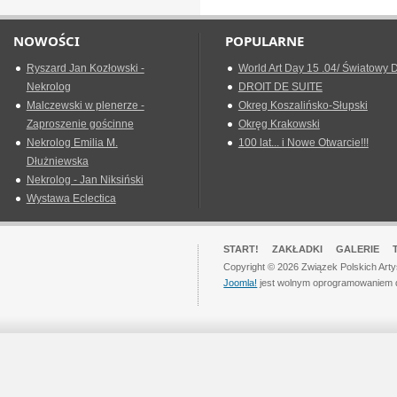
NOWOŚCI
POPULARNE
Ryszard Jan Kozłowski -
World Art Day 15 .04/ Światowy D
Nekrolog
DROIT DE SUITE
Malczewski w plenerze -
Okreg Koszalińsko-Słupski
Zaproszenie gościnne
Okręg Krakowski
Nekrolog Emilia M.
100 lat... i Nowe Otwarcie!!!
Dłużniewska
Nekrolog - Jan Niksiński
Wystawa Eclectica
START!
ZAKŁADKI
GALERIE
Copyright © 2026 Związek Polskich Art
Joomla!
jest wolnym oprogramowaniem 