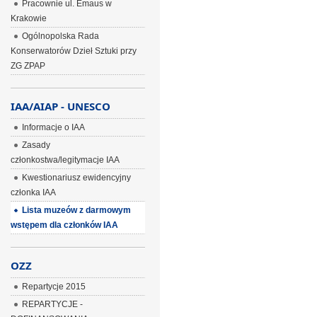
Pracownie ul. Emaus w
Krakowie
Ogólnopolska Rada
Konserwatorów Dzieł Sztuki przy
ZG ZPAP
IAA/AIAP - UNESCO
Informacje o IAA
Zasady
członkostwa/legitymacje IAA
Kwestionariusz ewidencyjny
członka IAA
Lista muzeów z darmowym
wstępem dla członków IAA
OZZ
Repartycje 2015
REPARTYCJE -