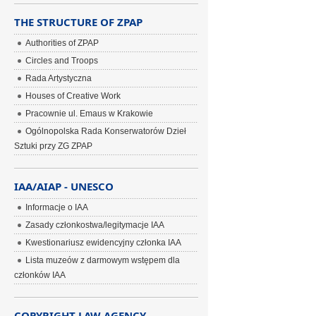
THE STRUCTURE OF ZPAP
Authorities of ZPAP
Circles and Troops
Rada Artystyczna
Houses of Creative Work
Pracownie ul. Emaus w Krakowie
Ogólnopolska Rada Konserwatorów Dzieł
Sztuki przy ZG ZPAP
IAA/AIAP - UNESCO
Informacje o IAA
Zasady członkostwa/legitymacje IAA
Kwestionariusz ewidencyjny członka IAA
Lista muzeów z darmowym wstępem dla
członków IAA
COPYRIGHT LAW AGENCY