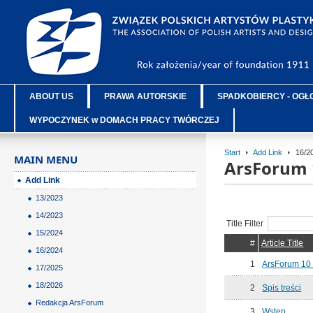
ABOUT US
PRAWA AUTORSKIE
SPADKOBIERCY - OGŁ
WYPOCZYNEK w DOMACH PRACY TWÓRCZEJ
Start
Add Link
16/2
MAIN MENU
ArsForum 
Add Link
13/2023
14/2023
Title Filter
15/2024
#
Article Title
16/2024
1
ArsForum 10
17/2025
18/2026
2
Spis treści
Redakcja ArsForum
3
Wstęp