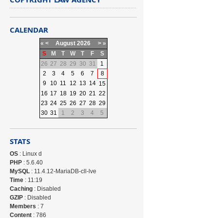
CALENDAR
«
<
August
2026
>
»
S
M
T
W
T
F
S
26
27
28
29
30
31
1
2
3
4
5
6
7
8
9
10
11
12
13
14
15
16
17
18
19
20
21
22
23
24
25
26
27
28
29
30
31
1
2
3
4
5
STATS
OS
: Linux d
PHP
: 5.6.40
MySQL
: 11.4.12-MariaDB-cll-lve
Time
: 11:19
Caching
: Disabled
GZIP
: Disabled
Members
: 7
Content
: 786