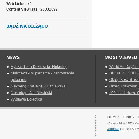
Web Links
: 74
Content View Hits
: 20002699
BĄDŹ NA BIEŻĄCO
NEWS
MOST VIEWED
Ryszard Jan Kozłowski -Nekrolog
World Art Day 15 
Malczewski w plenerze - Zaproszenie
DROIT DE SUITE
gościnne
Okreg Koszalińsk
Nekrolog Emilia M. Dłużniewska
Okręg Krakowski
Nekrolog - Jan Niksiński
100 lat... i Nowe 
Wystawa Eclectica
HOME!
LINKS
Copyright © 2026 Zwi
Joomla!
is Free Soft