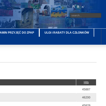
AMIN PRZYJĘĆ DO ZPAP
ULGI i RABATY DLA CZŁONKÓW
Hits
45887
46200
45829