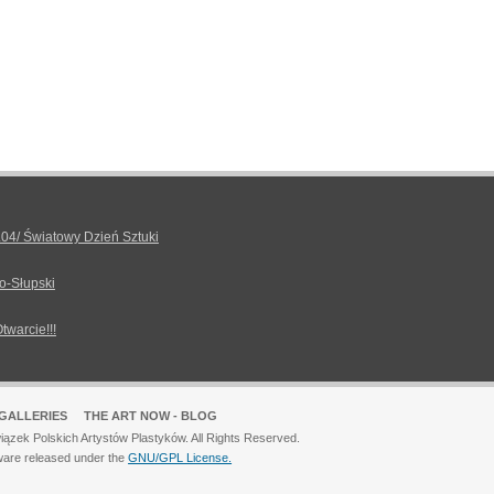
.04/ Światowy Dzień Sztuki
o-Słupski
Otwarcie!!!
GALLERIES
THE ART NOW - BLOG
ązek Polskich Artystów Plastyków. All Rights Reserved.
ware released under the
GNU/GPL License.