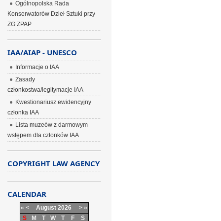
Ogólnopolska Rada
Konserwatorów Dzieł Sztuki przy
ZG ZPAP
IAA/AIAP - UNESCO
Informacje o IAA
Zasady
członkostwa/legitymacje IAA
Kwestionariusz ewidencyjny
członka IAA
Lista muzeów z darmowym
wstępem dla członków IAA
COPYRIGHT LAW AGENCY
CALENDAR
«
<
August
2026
>
»
S
M
T
W
T
F
S