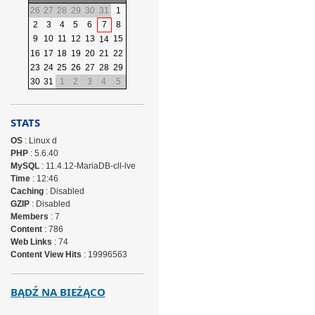
26
27
28
29
30
31
1
2
3
4
5
6
7
8
9
10
11
12
13
15
14
16
17
18
19
20
21
22
23
24
25
26
27
28
29
30
31
1
2
3
4
5
STATS
OS
: Linux d
PHP
: 5.6.40
MySQL
: 11.4.12-MariaDB-cll-lve
Time
: 12:46
Caching
: Disabled
GZIP
: Disabled
Members
: 7
Content
: 786
Web Links
: 74
Content View Hits
: 19996563
BĄDŹ NA BIEŻĄCO