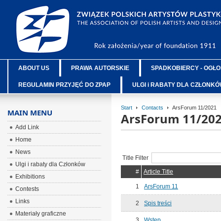
ABOUT US
PRAWA AUTORSKIE
SPADKOBIERCY - OGŁO
REGULAMIN PRZYJĘĆ DO ZPAP
ULGI i RABATY DLA CZŁONK
Start
Contacts
ArsForum 11/2021
MAIN MENU
ArsForum 11/20
Add Link
Home
News
Title Filter
Ulgi i rabaty dla Członków
#
Article Title
Exhibitions
1
ArsForum 11
Contests
Links
2
Spis treści
Materiały graficzne
3
Wstęp