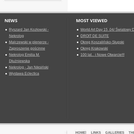
NEWS
MOST VIEWED
Ryszard Jan Kozłowski -
World Art Day 15 .04/ Światowy D
Nekrolog
DROIT DE SUITE
Malczewski w plenerze -
Okreg Koszalińsko-Słupski
Zaproszenie gościnne
Okręg Krakowski
Nekrolog Emilia M.
100 lat... i Nowe Otwarcie!!!
Dłużniewska
Nekrolog - Jan Niksiński
Wystawa Eclectica
HOME!
LINKS
GALLERIES
TH