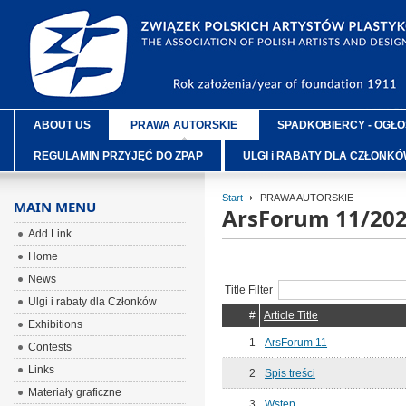
ABOUT US
PRAWA AUTORSKIE
SPADKOBIERCY - OGŁO
REGULAMIN PRZYJĘĆ DO ZPAP
ULGI i RABATY DLA CZŁONK
Start
PRAWA AUTORSKIE
MAIN MENU
ArsForum 11/20
Add Link
Home
News
Title Filter
Ulgi i rabaty dla Członków
#
Article Title
Exhibitions
1
ArsForum 11
Contests
Links
2
Spis treści
Materiały graficzne
3
Wstęp