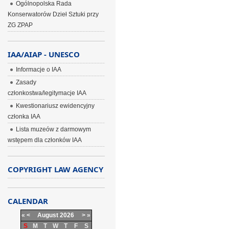
Ogólnopolska Rada
Konserwatorów Dzieł Sztuki przy
ZG ZPAP
IAA/AIAP - UNESCO
Informacje o IAA
Zasady
członkostwa/legitymacje IAA
Kwestionariusz ewidencyjny
członka IAA
Lista muzeów z darmowym
wstępem dla członków IAA
COPYRIGHT LAW AGENCY
CALENDAR
«
<
August
2026
>
»
S
M
T
W
T
F
S