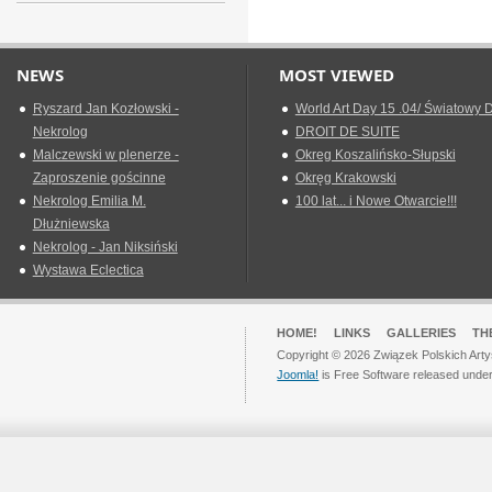
NEWS
MOST VIEWED
Ryszard Jan Kozłowski -
World Art Day 15 .04/ Światowy D
Nekrolog
DROIT DE SUITE
Malczewski w plenerze -
Okreg Koszalińsko-Słupski
Zaproszenie gościnne
Okręg Krakowski
Nekrolog Emilia M.
100 lat... i Nowe Otwarcie!!!
Dłużniewska
Nekrolog - Jan Niksiński
Wystawa Eclectica
HOME!
LINKS
GALLERIES
TH
Copyright © 2026 Związek Polskich Arty
Joomla!
is Free Software released unde