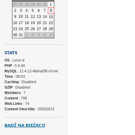
26
27
28
29
30
31
1
2
3
4
5
6
7
8
9
10
11
12
13
14
15
16
17
18
19
20
21
22
23
24
25
26
27
28
29
30
31
1
2
3
4
5
STATS
OS
: Linux d
PHP
: 5.6.40
MySQL
: 11.4.12-MariaDB-cll-lve
Time
: 08:03
Caching
: Disabled
GZIP
: Disabled
Members
: 7
Content
: 786
Web Links
: 74
Content View Hits
: 20002012
BĄDŹ NA BIEŻĄCO