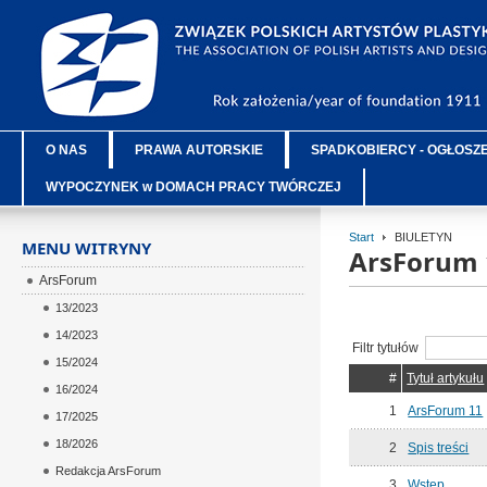
O NAS
PRAWA AUTORSKIE
SPADKOBIERCY - OGŁOSZ
WYPOCZYNEK w DOMACH PRACY TWÓRCZEJ
Start
BIULETYN
MENU WITRYNY
ArsForum 
ArsForum
13/2023
14/2023
Filtr tytułów
15/2024
#
Tytuł artykułu
16/2024
1
ArsForum 11
17/2025
18/2026
2
Spis treści
Redakcja ArsForum
3
Wstęp