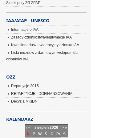
Sztuki przy ZG ZPAP
IAA/AIAP - UNESCO
Informacje o IAA
Zasady członkostwa/legitymacje IAA
Kwestionariusz ewidencyjny członka IAA
Lista muzeów z darmowym wstępem dla
członków IAA
OZZ
Repartycje 2015
REPARTYCJE - DOFINANSOWANIA
Decyzja MKiDN
KALENDARZ
«
<
sierpień
2026
>
»
N
P
W
Ś
C
Pt
S