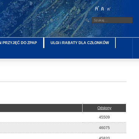
 PRZYJĘĆ DO ZPAP
ULGI i RABATY DLA CZŁONKÓW
Odsłony
45509
46075
45820