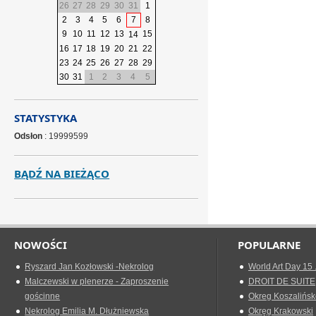
26
27
28
29
30
31
1
2
3
4
5
6
7
8
9
10
11
12
13
15
14
16
17
18
19
20
21
22
23
24
25
26
27
28
29
30
31
1
2
3
4
5
STATYSTYKA
Odsłon
: 19999599
BĄDŹ NA BIEŻĄCO
NOWOŚCI
POPULARNE
Ryszard Jan Kozłowski -Nekrolog
World Art Day 15 
Malczewski w plenerze - Zaproszenie
DROIT DE SUITE
gościnne
Okreg Koszalińsk
Nekrolog Emilia M. Dłużniewska
Okręg Krakowski