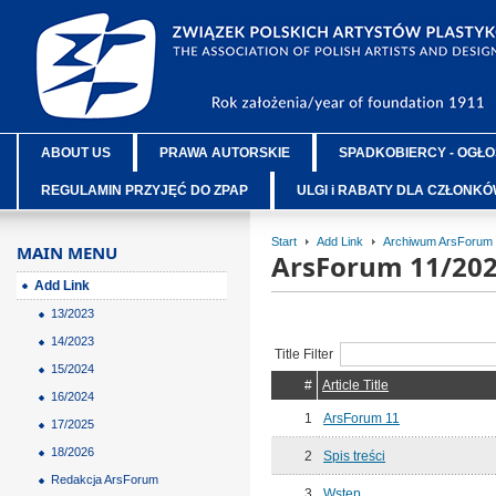
ABOUT US
PRAWA AUTORSKIE
SPADKOBIERCY - OGŁO
REGULAMIN PRZYJĘĆ DO ZPAP
ULGI i RABATY DLA CZŁONK
Start
Add Link
Archiwum ArsForum
MAIN MENU
ArsForum 11/20
Add Link
13/2023
14/2023
Title Filter
15/2024
#
Article Title
16/2024
1
ArsForum 11
17/2025
18/2026
2
Spis treści
Redakcja ArsForum
3
Wstęp