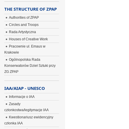
THE STRUCTURE OF ZPAP
Authorities of ZPAP
Circles and Troops
Rada Artystyczna
Houses of Creative Work
Pracownie ul. Emaus w
Krakowie
Ogólnopolska Rada
Konserwatorów Dzieł Sztuki przy
ZG ZPAP
IAA/AIAP - UNESCO
Informacje o IAA
Zasady
członkostwa/legitymacje IAA
Kwestionariusz ewidencyjny
członka IAA