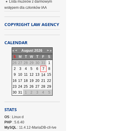
Lista muzeów z darmowym
wstępem dla członków IAA
COPYRIGHT LAW AGENCY
CALENDAR
«
<
August
2026
>
»
S
M
T
W
T
F
S
26
27
28
29
30
31
1
2
3
4
5
6
7
8
9
10
11
12
13
15
14
16
17
18
19
20
21
22
23
24
25
26
27
28
29
30
31
1
2
3
4
5
STATS
OS
: Linux d
PHP
: 5.6.40
MySQL
: 11.4.12-MariaDB-cll-lve