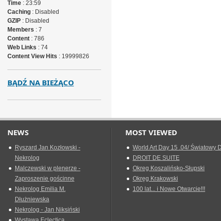
Time
: 23:59
Caching
: Disabled
GZIP
: Disabled
Members
: 7
Content
: 786
Web Links
: 74
Content View Hits
: 19999826
BĄDŹ NA BIEŻĄCO
NEWS
MOST VIEWED
Ryszard Jan Kozłowski -
World Art Day 15 .04/ Światowy D
Nekrolog
DROIT DE SUITE
Malczewski w plenerze -
Okreg Koszalińsko-Słupski
Zaproszenie gościnne
Okręg Krakowski
Nekrolog Emilia M.
100 lat... i Nowe Otwarcie!!!
Dłużniewska
Nekrolog - Jan Niksiński
Wystawa Eclectica