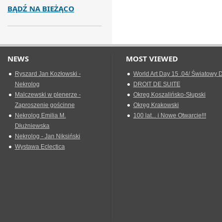
BĄDŹ NA BIEŻĄCO
NEWS
MOST VIEWED
Ryszard Jan Kozłowski -
World Art Day 15 .04/ Światowy D
Nekrolog
DROIT DE SUITE
Malczewski w plenerze -
Okreg Koszalińsko-Słupski
Zaproszenie gościnne
Okręg Krakowski
Nekrolog Emilia M.
100 lat... i Nowe Otwarcie!!!
Dłużniewska
Nekrolog - Jan Niksiński
Wystawa Eclectica