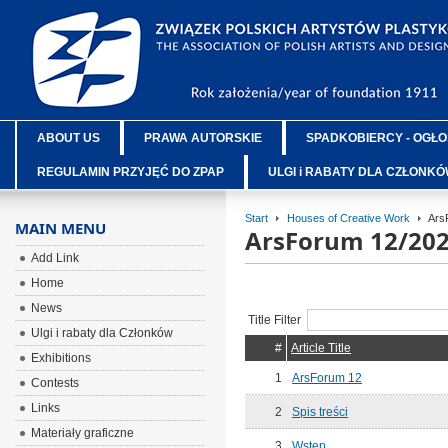
ABOUT US
PRAWA AUTORSKIE
SPADKOBIERCY - OGŁO
REGULAMIN PRZYJĘĆ DO ZPAP
ULGI i RABATY DLA CZŁONK
Start
Houses of Creative Work
Ars
MAIN MENU
ArsForum 12/20
Add Link
Home
News
Title Filter
Ulgi i rabaty dla Członków
#
Article Title
Exhibitions
1
ArsForum 12
Contests
Links
2
Spis treści
Materiały graficzne
3
Wstęp