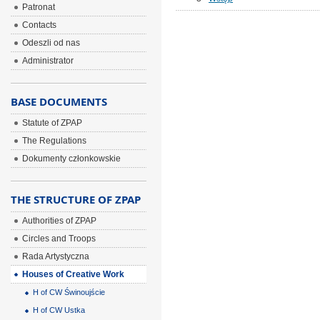
Patronat
Contacts
Odeszli od nas
Administrator
BASE DOCUMENTS
Statute of ZPAP
The Regulations
Dokumenty członkowskie
THE STRUCTURE OF ZPAP
Authorities of ZPAP
Circles and Troops
Rada Artystyczna
Houses of Creative Work
H of CW Świnoujście
H of CW Ustka