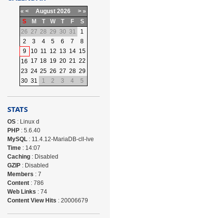
«
<
August
2026
>
»
S
M
T
W
T
F
S
26
27
28
29
30
31
1
2
3
4
5
6
7
8
9
10
11
12
13
14
15
17
18
19
20
21
22
16
23
24
25
26
27
28
29
30
31
1
2
3
4
5
STATS
OS
: Linux d
PHP
: 5.6.40
MySQL
: 11.4.12-MariaDB-cll-lve
Time
: 14:07
Caching
: Disabled
GZIP
: Disabled
Members
: 7
Content
: 786
Web Links
: 74
Content View Hits
: 20006679