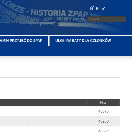
AMIN PRZYJĘĆ DO ZPAP
ULGI i RABATY DLA CZŁONKÓW
Hits
46076
46250
46074