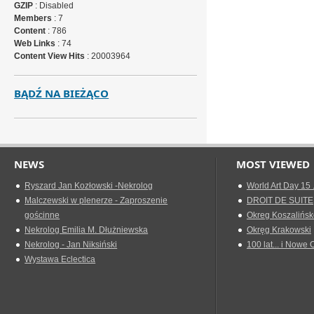
GZIP
: Disabled
Members
: 7
Content
: 786
Web Links
: 74
Content View Hits
: 20003964
BĄDŹ NA BIEŻĄCO
NEWS
MOST VIEWED
Ryszard Jan Kozłowski -Nekrolog
World Art Day 15 
Malczewski w plenerze - Zaproszenie
DROIT DE SUITE
gościnne
Okreg Koszalińsk
Nekrolog Emilia M. Dłużniewska
Okręg Krakowski
Nekrolog - Jan Niksiński
100 lat... i Nowe 
Wystawa Eclectica