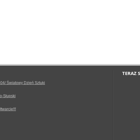
TERAZ 
.04/ Światowy Dzień Sztuki
o-Słupski
Otwarcie!!!