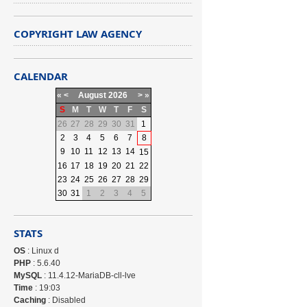
COPYRIGHT LAW AGENCY
CALENDAR
«
<
August
2026
>
»
S
M
T
W
T
F
S
26
27
28
29
30
31
1
2
3
4
5
6
7
8
9
10
11
12
13
14
15
16
17
18
19
20
21
22
23
24
25
26
27
28
29
30
31
1
2
3
4
5
STATS
OS
: Linux d
PHP
: 5.6.40
MySQL
: 11.4.12-MariaDB-cll-lve
Time
: 19:03
Caching
: Disabled