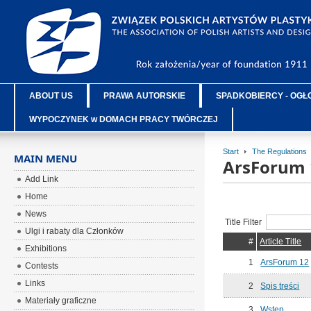
ABOUT US
PRAWA AUTORSKIE
SPADKOBIERCY - OGŁ
WYPOCZYNEK w DOMACH PRACY TWÓRCZEJ
Start
The Regulations
MAIN MENU
ArsForum 
Add Link
Home
News
Title Filter
Ulgi i rabaty dla Członków
#
Article Title
Exhibitions
1
ArsForum 12
Contests
Links
2
Spis treści
Materiały graficzne
3
Wstęp