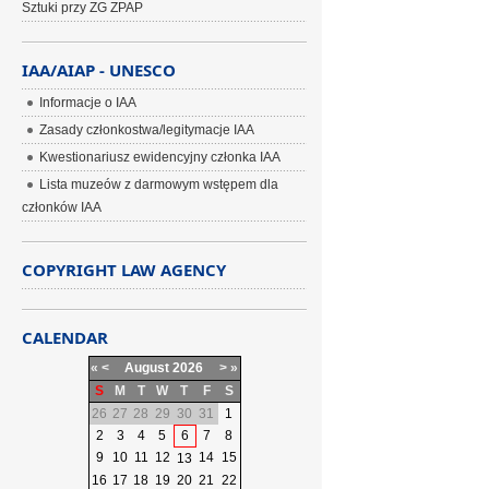
Sztuki przy ZG ZPAP
IAA/AIAP - UNESCO
Informacje o IAA
Zasady członkostwa/legitymacje IAA
Kwestionariusz ewidencyjny członka IAA
Lista muzeów z darmowym wstępem dla
członków IAA
COPYRIGHT LAW AGENCY
CALENDAR
«
<
August
2026
>
»
S
M
T
W
T
F
S
26
27
28
29
30
31
1
2
3
4
5
6
7
8
9
10
11
12
14
15
13
16
17
18
19
20
21
22