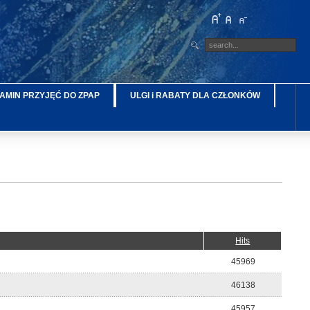
AMIN PRZYJĘĆ DO ZPAP
ULGI i RABATY DLA CZŁONKÓW
Hits
45969
46138
45957