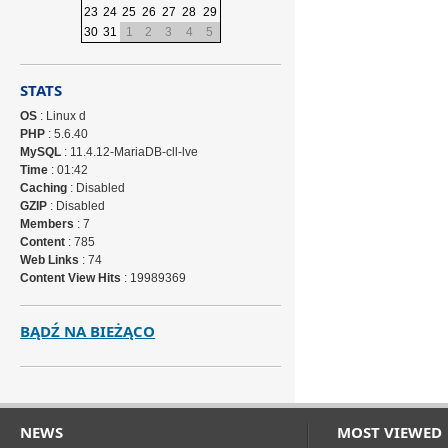
23
24
25
26
27
28
29
30
31
1
2
3
4
5
STATS
OS
: Linux d
PHP
: 5.6.40
MySQL
: 11.4.12-MariaDB-cll-lve
Time
: 01:42
Caching
: Disabled
GZIP
: Disabled
Members
: 7
Content
: 785
Web Links
: 74
Content View Hits
: 19989369
BĄDŹ NA BIEŻĄCO
NEWS
MOST VIEWED