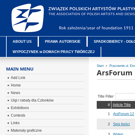
ABOUT US
PRAWA AUTORSKIE
SPADKOBIERCY - OGŁ
WYPOCZYNEK w DOMACH PRACY TWÓRCZEJ
Start
Pracownie ul. E
MAIN MENU
ArsForum 
Add Link
Home
News
Title Filter
Ulgi i rabaty dla Członków
#
Article Title
Exhibitions
1
ArsForum 12
Contests
Links
2
Spis treści
Materiały graficzne
3
Wstęp