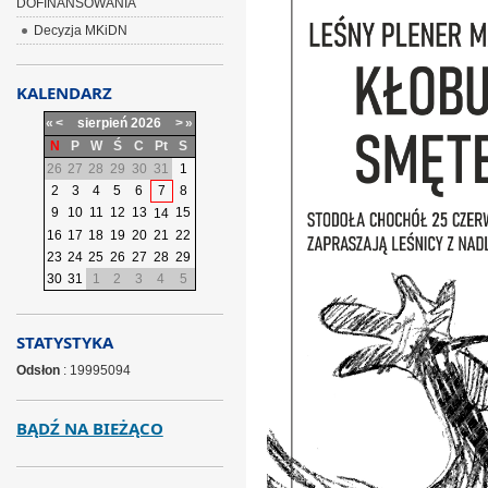
DOFINANSOWANIA
Decyzja MKiDN
KALENDARZ
«
<
sierpień
2026
>
»
N
P
W
Ś
C
Pt
S
26
27
28
29
30
31
1
2
3
4
5
6
7
8
9
10
11
12
13
15
14
16
17
18
19
20
21
22
23
24
25
26
27
28
29
30
31
1
2
3
4
5
STATYSTYKA
Odsłon
: 19995094
BĄDŹ NA BIEŻĄCO