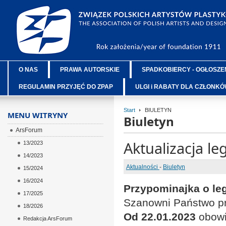
O NAS
PRAWA AUTORSKIE
SPADKOBIERCY - OGŁOSZE
REGULAMIN PRZYJĘĆ DO ZPAP
ULGI i RABATY DLA CZŁONK
Start
BIULETYN
MENU WITRYNY
Biuletyn
ArsForum
Aktualizacja le
13/2023
14/2023
Aktualności
-
Biuletyn
15/2024
16/2024
Przypominajka o le
17/2025
Szanowni Państwo prz
18/2026
Od 22.01.2023
obowi
Redakcja ArsForum