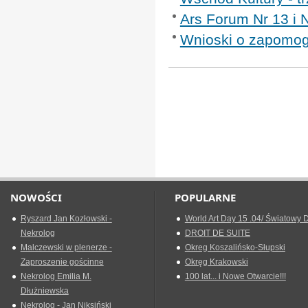
Ars Forum Nr 13 i 
Wnioski o zapomog
NOWOŚCI
POPULARNE
Ryszard Jan Kozłowski -
World Art Day 15 .04/ Światowy D
Nekrolog
DROIT DE SUITE
Malczewski w plenerze -
Okreg Koszalińsko-Słupski
Zaproszenie gościnne
Okręg Krakowski
Nekrolog Emilia M.
100 lat... i Nowe Otwarcie!!!
Dłużniewska
Nekrolog - Jan Niksiński