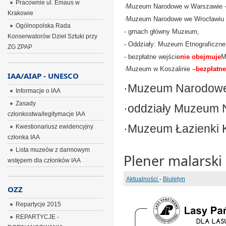
Pracownie ul. Emaus w
·
Muzeum Narodowe w Warszawie 
Krakowie
·
Muzeum Narodowe we Wrocławiu
Ogólnopolska Rada
- gmach główny Muzeum,
Konserwatorów Dzieł Sztuki przy
- Oddziały: Muzeum Etnograficzn
ZG ZPAP
- bezpłatne wejście
nie obejmuje
M
·
Muzeum w Koszalinie –
bezpłatne
IAA/AIAP - UNESCO
·
Muzeum Narodowe 
Informacje o IAA
Zasady
·oddziały Muzeum 
członkostwa/legitymacje IAA
·
Muzeum Łazienki 
Kwestionariusz ewidencyjny
członka IAA
Lista muzeów z darmowym
Plener malarski
wstępem dla członków IAA
Aktualności
-
Biuletyn
OZZ
Repartycje 2015
REPARTYCJE -