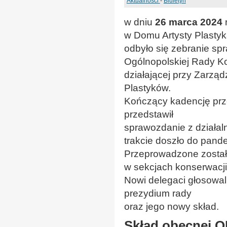
Aktualności
-
Biuletyn
w dniu
26 marca 2024
r
w Domu Artysty Plastyk
odbyło się zebranie s
Ogólnopolskiej Rady K
działającej przy Zarzą
Plastyków.
Kończący kadencję pr
przedstawił
sprawozdanie z działaln
trakcie doszło do pande
Przeprowadzone zosta
w sekcjach konserwacji
Nowi delegaci głosowal
prezydium rady
oraz jego nowy skład.
Skład obecnej 