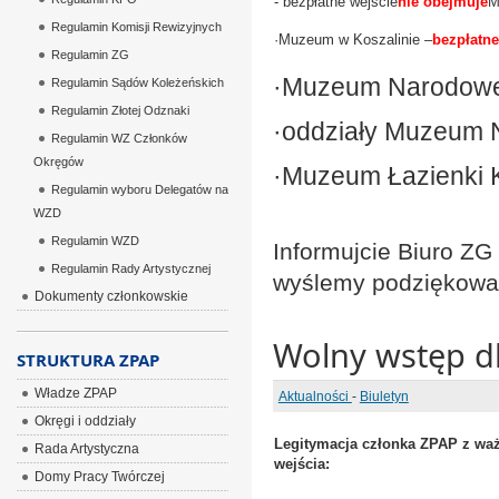
- bezpłatne wejście
nie obejmuje
M
Regulamin Komisji Rewizyjnych
·
Muzeum w Koszalinie –
bezpłatne
Regulamin ZG
·
Muzeum Narodowe 
Regulamin Sądów Koleżeńskich
Regulamin Złotej Odznaki
·oddziały Muzeum 
Regulamin WZ Członków
Okręgów
·
Muzeum Łazienki 
Regulamin wyboru Delegatów na
WZD
Regulamin WZD
Informujcie Biuro ZG
Regulamin Rady Artystycznej
wyślemy podziękowa
Dokumenty członkowskie
Wolny wstęp d
STRUKTURA ZPAP
Władze ZPAP
Aktualności
-
Biuletyn
Okręgi i oddziały
Legitymacja członka ZPAP z wa
Rada Artystyczna
wejścia:
ÂÂÂÂÂÂÂÂÂÂÂÂÂÂÂÂÂÂ
Domy Pracy Twórczej
-ÂÂÂÂÂÂÂÂÂÂÂÂÂÂÂÂÂÂÂÂÂ