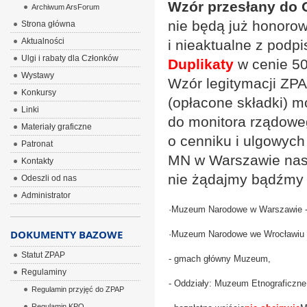
Wzór przesłany do 
Archiwum ArsForum
nie będą już honorow
Strona główna
Aktualności
i nieaktualne z podp
Ulgi i rabaty dla Członków
Duplikaty
w cenie 50
Wystawy
Wzór legitymacji ZPAP
Konkursy
(opłacone składki) m
Linki
do monitora rządoweg
Materiały graficzne
o cenniku i ulgowych
Patronat
MN w Warszawie nas 
Kontakty
nie żądajmy bądźmy
Odeszli od nas
Administrator
·
Muzeum Narodowe w Warszawie 
DOKUMENTY BAZOWE
·
Muzeum Narodowe we Wrocławiu
Statut ZPAP
- gmach główny Muzeum,
Regulaminy
- Oddziały: Muzeum Etnograficzn
Regulamin przyjęć do ZPAP
Regulamin KPO