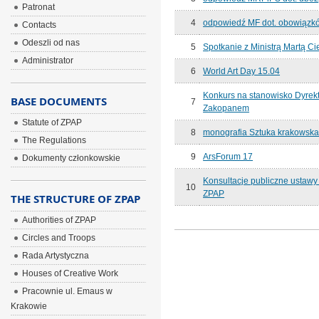
Patronat
4
odpowiedź MF dot. obowiązk
Contacts
Odeszli od nas
5
Spotkanie z Ministrą Martą C
Administrator
6
World Art Day 15.04
Konkurs na stanowisko Dyrekt
BASE DOCUMENTS
7
Zakopanem
Statute of ZPAP
8
monografia Sztuka krakowsk
The Regulations
9
ArsForum 17
Dokumenty członkowskie
Konsultacje publiczne ustawy
10
ZPAP
THE STRUCTURE OF ZPAP
Authorities of ZPAP
Circles and Troops
Rada Artystyczna
Houses of Creative Work
Pracownie ul. Emaus w
Krakowie