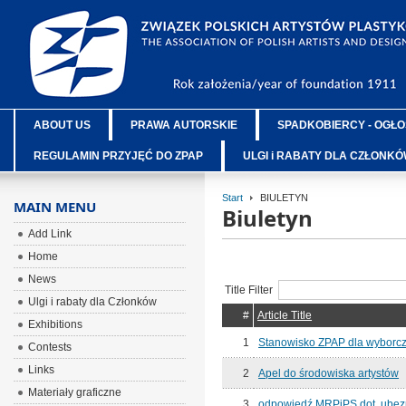
ABOUT US
PRAWA AUTORSKIE
SPADKOBIERCY - OGŁO
REGULAMIN PRZYJĘĆ DO ZPAP
ULGI i RABATY DLA CZŁONK
Start
BIULETYN
MAIN MENU
Biuletyn
Add Link
Home
News
Title Filter
Ulgi i rabaty dla Członków
#
Article Title
Exhibitions
1
Stanowisko ZPAP dla wyborcza
Contests
Links
2
Apel do środowiska artystów
Materiały graficzne
3
odpowiedź MRPiPS dot. ubezp.