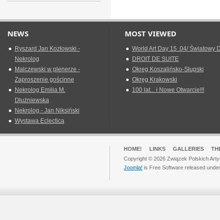
NEWS
MOST VIEWED
Ryszard Jan Kozłowski -
World Art Day 15 .04/ Światowy D
Nekrolog
DROIT DE SUITE
Malczewski w plenerze -
Okreg Koszalińsko-Słupski
Zaproszenie gościnne
Okręg Krakowski
Nekrolog Emilia M.
100 lat... i Nowe Otwarcie!!!
Dłużniewska
Nekrolog - Jan Niksiński
Wystawa Eclectica
HOME!
LINKS
GALLERIES
TH
Copyright © 2026 Związek Polskich Arty
Joomla!
is Free Software released unde