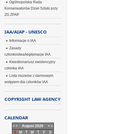
Ogólnopolska Rada
Konserwatorów Dzieł Sztuki przy
ZG ZPAP
IAA/AIAP - UNESCO
Informacje o IAA
Zasady
członkostwa/legitymacje IAA
Kwestionariusz ewidencyjny
członka IAA
Lista muzeów z darmowym
wstępem dla członków IAA
COPYRIGHT LAW AGENCY
CALENDAR
«
<
August
2026
>
»
S
M
T
W
T
F
S