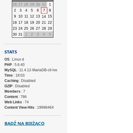
26
27
28
29
30
31
1
2
3
4
5
6
7
8
9
10
11
12
13
15
14
16
17
18
19
20
21
22
23
24
25
26
27
28
29
30
31
1
2
3
4
5
STATS
OS
: Linux d
PHP
: 5.6.40
MySQL
: 11.4.12-MariaDB-cll-lve
Time
: 18:03
Caching
: Disabled
GZIP
: Disabled
Members
: 7
Content
: 786
Web Links
: 74
Content View Hits
: 19998464
BĄDŹ NA BIEŻĄCO