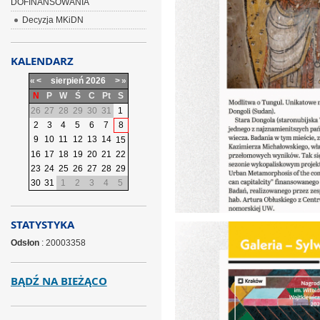
DOFINANSOWANIA
Decyzja MKiDN
KALENDARZ
«
<
sierpień
2026
>
»
N
P
W
Ś
C
Pt
S
26
27
28
29
30
31
1
2
3
4
5
6
7
8
9
10
11
12
13
14
15
16
17
18
19
20
21
22
23
24
25
26
27
28
29
30
31
1
2
3
4
5
STATYSTYKA
Odsłon
: 20003358
BĄDŹ NA BIEŻĄCO