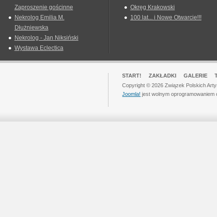
Zaproszenie gościnne
Okręg Krakowski
Nekrolog Emilia M.
100 lat... i Nowe Otwarcie!!!
Dłużniewska
Nekrolog - Jan Niksiński
Wystawa Eclectica
START!
ZAKŁADKI
GALERIE
Copyright © 2026 Związek Polskich Art
Joomla!
jest wolnym oprogramowaniem 