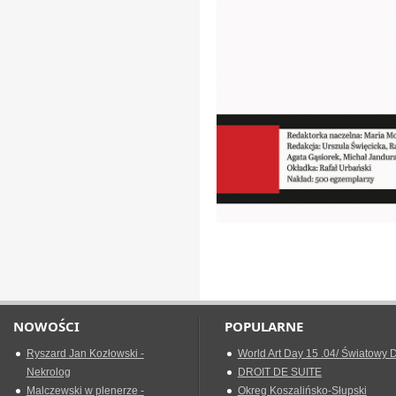
NOWOŚCI
POPULARNE
Ryszard Jan Kozłowski -
World Art Day 15 .04/ Światowy D
Nekrolog
DROIT DE SUITE
Malczewski w plenerze -
Okreg Koszalińsko-Słupski