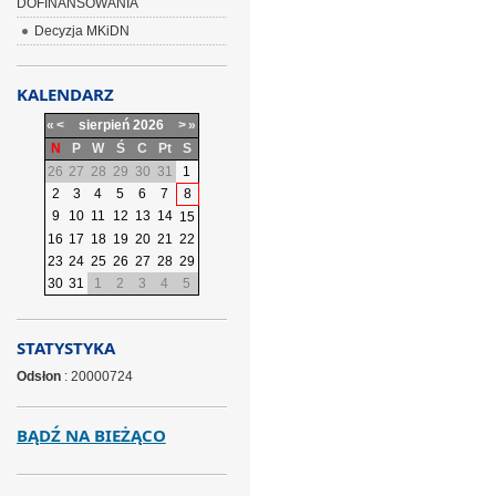
DOFINANSOWANIA
Decyzja MKiDN
KALENDARZ
«
<
sierpień
2026
>
»
N
P
W
Ś
C
Pt
S
26
27
28
29
30
31
1
2
3
4
5
6
7
8
9
10
11
12
13
14
15
16
17
18
19
20
21
22
23
24
25
26
27
28
29
30
31
1
2
3
4
5
STATYSTYKA
Odsłon
: 20000724
BĄDŹ NA BIEŻĄCO