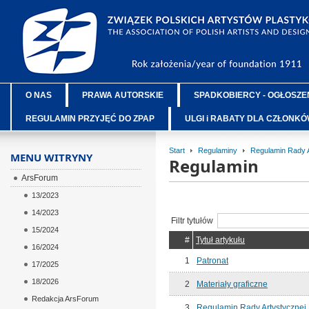
O NAS
PRAWA AUTORSKIE
SPADKOBIERCY - OGŁOSZE
REGULAMIN PRZYJĘĆ DO ZPAP
ULGI i RABATY DLA CZŁONK
Start
Regulaminy
Regulamin Rady A
MENU WITRYNY
Regulamin
ArsForum
13/2023
14/2023
Filtr tytułów
15/2024
#
Tytuł artykułu
16/2024
1
Patronat
17/2025
18/2026
2
Materiały graficzne
Redakcja ArsForum
3
Regulamin Rady Artystycznej