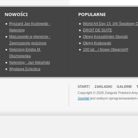
NOWOŚCI
POPULARNE
Ryszard Jan Kozłowski -
World Art Day 15 .04/ Światowy D
Nekrolog
DROIT DE SUITE
Malczewski w plenerze -
Okreg Koszalińsko-Słupski
Zaproszenie gościnne
Okręg Krakowski
Nekrolog Emilia M.
100 lat... i Nowe Otwarcie!!!
Dłużniewska
Nekrolog - Jan Niksiński
Wystawa Eclectica
START!
ZAKŁADKI
GALERIE
Copyright © 2026 Związek Polskich Art
Joomla!
jest wolnym oprogramowaniem 