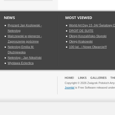
NEWS
MOST VIEWED
Ryszard Jan Kozłowski -
World Art Day 15 .04/ Światowy D
Nekrolog
DROIT DE SUITE
Malczewski w plenerze -
Okreg Koszalińsko-Słupski
Zaproszenie gościnne
Okręg Krakowski
Nekrolog Emilia M.
100 lat... i Nowe Otwarcie!!!
Dłużniewska
Nekrolog - Jan Niksiński
Wystawa Eclectica
HOME!
LINKS
GALLERIES
TH
Copyright © 2026 Związek Polskich Arty
Joomla!
is Free Software released unde