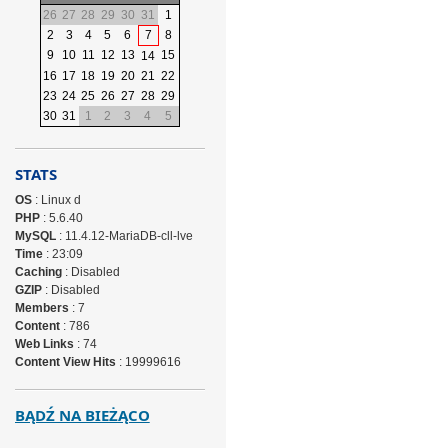
26
27
28
29
30
31
1
2
3
4
5
6
7
8
9
10
11
12
13
15
14
16
17
18
19
20
21
22
23
24
25
26
27
28
29
30
31
1
2
3
4
5
STATS
OS
: Linux d
PHP
: 5.6.40
MySQL
: 11.4.12-MariaDB-cll-lve
Time
: 23:09
Caching
: Disabled
GZIP
: Disabled
Members
: 7
Content
: 786
Web Links
: 74
Content View Hits
: 19999616
BĄDŹ NA BIEŻĄCO