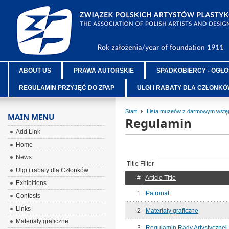
ABOUT US
PRAWA AUTORSKIE
SPADKOBIERCY - OGŁO
REGULAMIN PRZYJĘĆ DO ZPAP
ULGI i RABATY DLA CZŁONK
Start
Lista muzeów z darmowym wstęp
MAIN MENU
Regulamin
Add Link
Home
News
Title Filter
Ulgi i rabaty dla Członków
#
Article Title
Exhibitions
1
Patronat
Contests
Links
2
Materiały graficzne
Materiały graficzne
3
Regulamin Rady Artystycznej