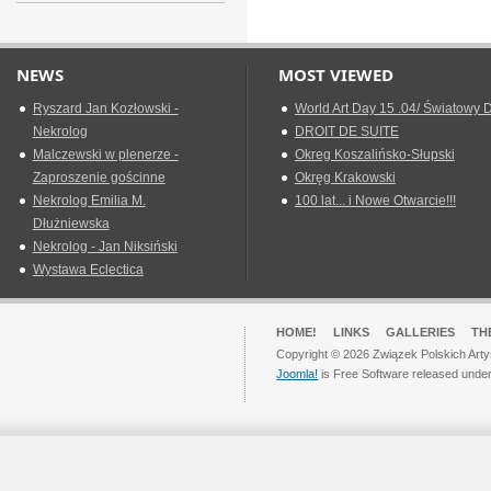
NEWS
MOST VIEWED
Ryszard Jan Kozłowski -
World Art Day 15 .04/ Światowy D
Nekrolog
DROIT DE SUITE
Malczewski w plenerze -
Okreg Koszalińsko-Słupski
Zaproszenie gościnne
Okręg Krakowski
Nekrolog Emilia M.
100 lat... i Nowe Otwarcie!!!
Dłużniewska
Nekrolog - Jan Niksiński
Wystawa Eclectica
HOME!
LINKS
GALLERIES
TH
Copyright © 2026 Związek Polskich Arty
Joomla!
is Free Software released unde