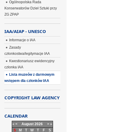
Ogólnopolska Rada
Konserwatorów Dzieł Sztuki przy
ZG ZPAP
IAA/AIAP - UNESCO
Informacje o IAA
Zasady
członkostwa/legitymacje IAA
Kwestionariusz ewidencyjny
członka IAA
Lista muzeów z darmowym
wstępem dla członków IAA
COPYRIGHT LAW AGENCY
CALENDAR
«
<
August
2026
>
»
S
M
T
W
T
F
S