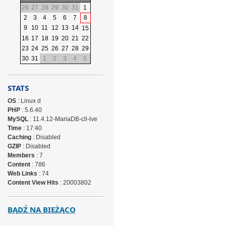
26
27
28
29
30
31
1
2
3
4
5
6
7
8
9
10
11
12
13
14
15
16
17
18
19
20
21
22
23
24
25
26
27
28
29
30
31
1
2
3
4
5
STATS
OS
: Linux d
PHP
: 5.6.40
MySQL
: 11.4.12-MariaDB-cll-lve
Time
: 17:40
Caching
: Disabled
GZIP
: Disabled
Members
: 7
Content
: 786
Web Links
: 74
Content View Hits
: 20003802
BĄDŹ NA BIEŻĄCO