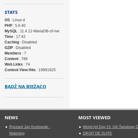
STATS
OS
: Linux d
PHP
: 5.6.40
MySQL
: 11.4.12-MariaDB-cll-lve
Time
: 17:42
Caching
: Disabled
GZIP
: Disabled
Members
: 7
Content
: 786
Web Links
: 74
Content View Hits
: 19991925
BĄDŹ NA BIEŻĄCO
NEWS
MOST VIEWED
Ryszard Jan Kozłowski -
World Art Day 15 .04/ Światowy D
Nekrolog
DROIT DE SUITE