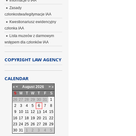
Informacje o IAA
Zasady
członkostwa/legitymacje IAA
Kwestionariusz ewidencyjny
członka IAA
Lista muzeów z darmowym
wstępem dla członków IAA
COPYRIGHT LAW AGENCY
CALENDAR
«
<
August
2026
>
»
S
M
T
W
T
F
S
26
27
28
29
30
31
1
2
3
4
5
6
7
8
9
10
11
12
14
15
13
16
17
18
19
20
21
22
23
24
25
26
27
28
29
30
31
1
2
3
4
5