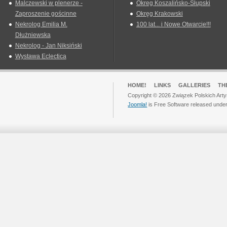
Malczewski w plenerze -
Okreg Koszalińsko-Słupski
Zaproszenie gościnne
Okręg Krakowski
Nekrolog Emilia M.
100 lat... i Nowe Otwarcie!!!
Dłużniewska
Nekrolog - Jan Niksiński
Wystawa Eclectica
HOME!
LINKS
GALLERIES
TH
Copyright © 2026 Związek Polskich Arty
Joomla!
is Free Software released unde