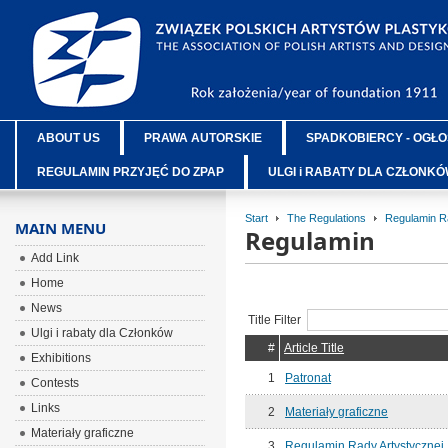
ABOUT US
PRAWA AUTORSKIE
SPADKOBIERCY - OGŁO
REGULAMIN PRZYJĘĆ DO ZPAP
ULGI i RABATY DLA CZŁONK
Start
The Regulations
Regulamin R
MAIN MENU
Regulamin
Add Link
Home
News
Title Filter
Ulgi i rabaty dla Członków
#
Article Title
Exhibitions
1
Patronat
Contests
Links
2
Materiały graficzne
Materiały graficzne
3
Regulamin Rady Artystycznej