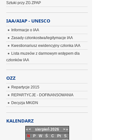
Sztuki przy ZG ZPAP
IAA/AIAP - UNESCO
Informacje o IAA
Zasady członkostwa/legitymacje IAA
Kwestionariusz ewidencyjny członka IAA
Lista muzeów z darmowym wstępem dla
członków IAA
OZZ
Repartycje 2015
REPARTYCJE - DOFINANSOWANIA
Decyzja MKiDN
KALENDARZ
«
<
sierpień
2026
>
»
N
P
W
Ś
C
Pt
S