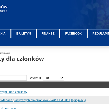
ENIA
BIULETYN
FINANSE
FACEBOOK
REGULAMIN
 Członków
aty dla członków
Wyświetl:
zny.pl - bon zniżkowy
w sklepach plastycznych dla członków ZPAP z aktualną legitymacją
ęp do muzeów