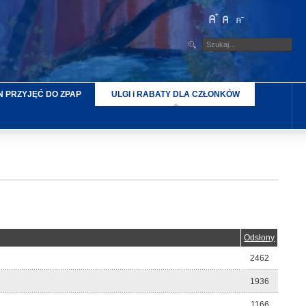
 PRZYJĘĆ DO ZPAP
ULGI i RABATY DLA CZŁONKÓW
Odsłony
2462
1936
1166