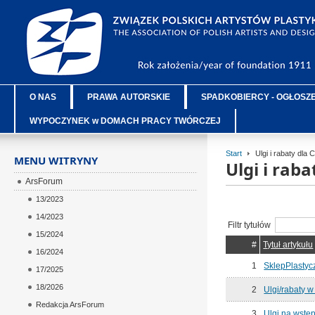
O NAS
PRAWA AUTORSKIE
SPADKOBIERCY - OGŁOSZ
WYPOCZYNEK w DOMACH PRACY TWÓRCZEJ
Start
Ulgi i rabaty dla
MENU WITRYNY
Ulgi i rab
ArsForum
13/2023
14/2023
Filtr tytułów
15/2024
#
Tytuł artykułu
16/2024
1
SklepPlastyc
17/2025
18/2026
2
Ulgi/rabaty 
Redakcja ArsForum
3
Ulgi na wst