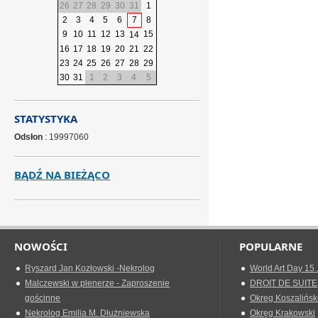
26
27
28
29
30
31
1
2
3
4
5
6
7
8
9
10
11
12
13
15
14
16
17
18
19
20
21
22
23
24
25
26
27
28
29
30
31
1
2
3
4
5
STATYSTYKA
Odsłon
: 19997060
BĄDŹ NA BIEŻĄCO
NOWOŚCI
POPULARNE
Ryszard Jan Kozłowski -Nekrolog
World Art Day 15 
Malczewski w plenerze - Zaproszenie
DROIT DE SUITE
gościnne
Okreg Koszalińsk
Nekrolog Emilia M. Dłużniewska
Okręg Krakowski