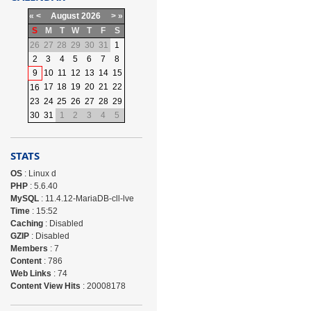
«
<
August
2026
>
»
S
M
T
W
T
F
S
26
27
28
29
30
31
1
2
3
4
5
6
7
8
9
10
11
12
13
14
15
17
18
19
20
21
22
16
23
24
25
26
27
28
29
30
31
1
2
3
4
5
STATS
OS
: Linux d
PHP
: 5.6.40
MySQL
: 11.4.12-MariaDB-cll-lve
Time
: 15:52
Caching
: Disabled
GZIP
: Disabled
Members
: 7
Content
: 786
Web Links
: 74
Content View Hits
: 20008178