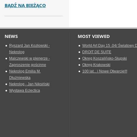
BĄDŹ NA BIEŻĄCO
NEWS
MOST VIEWED
Ryszard Jan Kozłowski -
World Art Day 15 .04/ Światowy D
Nekrolog
DROIT DE SUITE
Malczewski w plenerze -
Okreg Koszalińsko-Słupski
Zaproszenie gościnne
Okręg Krakowski
Nekrolog Emilia M.
100 lat... i Nowe Otwarcie!!!
Dłużniewska
Nekrolog - Jan Niksiński
Wystawa Eclectica