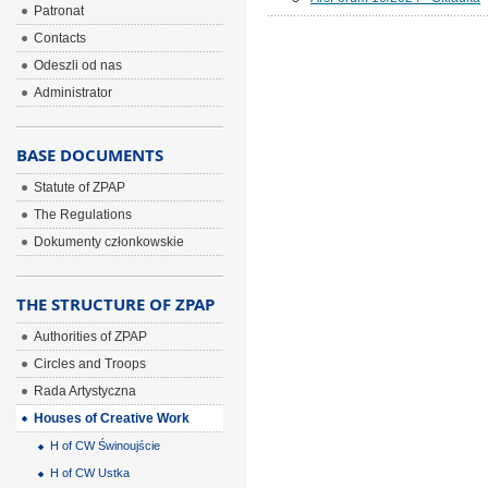
Patronat
Contacts
Odeszli od nas
Administrator
BASE DOCUMENTS
Statute of ZPAP
The Regulations
Dokumenty członkowskie
THE STRUCTURE OF ZPAP
Authorities of ZPAP
Circles and Troops
Rada Artystyczna
Houses of Creative Work
H of CW Świnoujście
H of CW Ustka