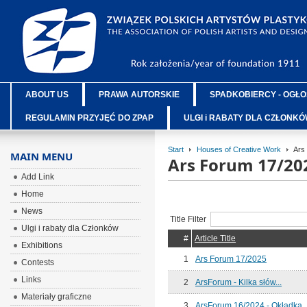
ABOUT US
PRAWA AUTORSKIE
SPADKOBIERCY - OGŁO
REGULAMIN PRZYJĘĆ DO ZPAP
ULGI i RABATY DLA CZŁONK
Start
Houses of Creative Work
Ars
MAIN MENU
Ars Forum 17/20
Add Link
Home
News
Title Filter
Ulgi i rabaty dla Członków
#
Article Title
Exhibitions
1
Ars Forum 17/2025
Contests
Links
2
ArsForum - Kilka słów...
Materiały graficzne
3
ArsForum 16/2024 - Okładka