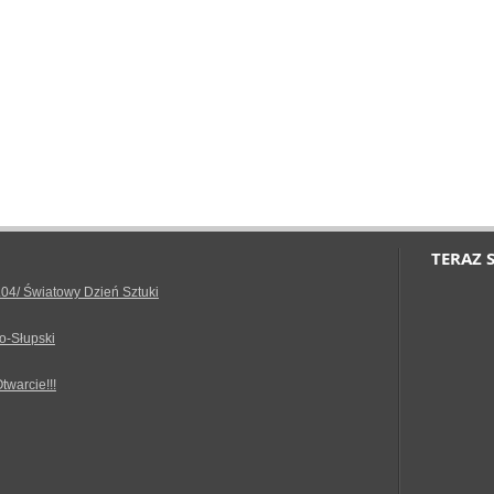
TERAZ 
.04/ Światowy Dzień Sztuki
o-Słupski
Otwarcie!!!