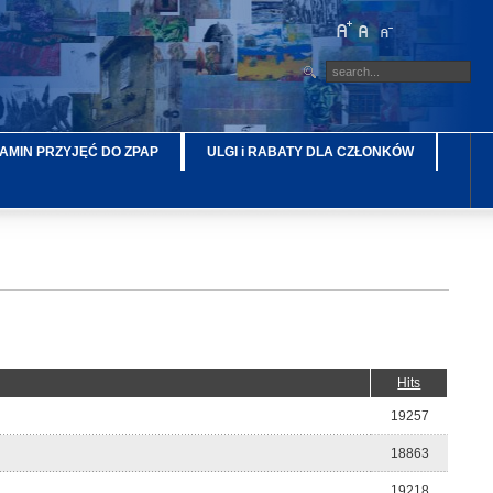
AMIN PRZYJĘĆ DO ZPAP
ULGI i RABATY DLA CZŁONKÓW
Hits
19257
18863
19218