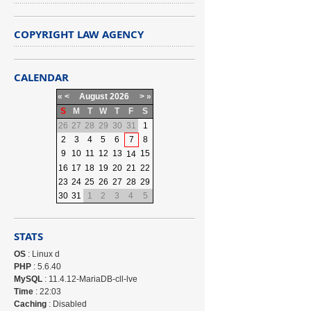
COPYRIGHT LAW AGENCY
CALENDAR
«
<
August
2026
>
»
S
M
T
W
T
F
S
26
27
28
29
30
31
1
2
3
4
5
6
7
8
9
10
11
12
13
15
14
16
17
18
19
20
21
22
23
24
25
26
27
28
29
30
31
1
2
3
4
5
STATS
OS
: Linux d
PHP
: 5.6.40
MySQL
: 11.4.12-MariaDB-cll-lve
Time
: 22:03
Caching
: Disabled