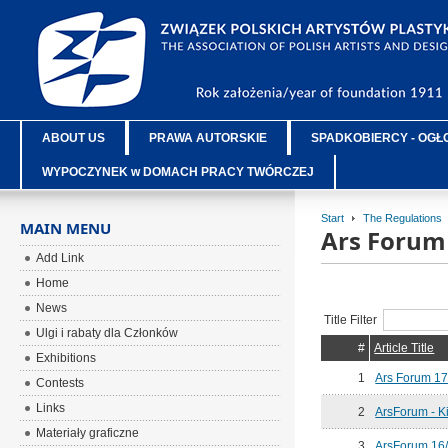
ABOUT US
PRAWA AUTORSKIE
SPADKOBIERCY - OGŁ
WYPOCZYNEK w DOMACH PRACY TWÓRCZEJ
Start
The Regulations
MAIN MENU
Ars Forum
Add Link
Home
News
Title Filter
Ulgi i rabaty dla Członków
#
Article Title
Exhibitions
1
Ars Forum 1
Contests
Links
2
ArsForum - Ki
Materiały graficzne
3
ArsForum 16/