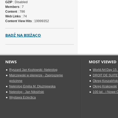
GZIP
: Disabled
Members
: 7
Content
: 786
Web Links
: 74
Content View Hits
: 19999352
BĄDŹ NA BIEŻĄCO
NEWS
MOST VIEWED
Ryszard Jan Kozłowski -Nekrolog
World Art Day 15 
Malczewski w plenerze - Zaproszenie
DROIT DE SUITE
gościnne
Okreg Koszalińsk
Nekrolog Emilia M. Dłużniewska
Okręg Krakowski
Nekrolog - Jan Niksiński
100 lat... i Nowe 
Wystawa Eclectica