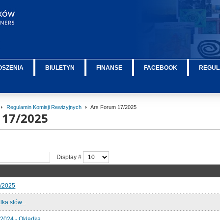
OSZENIA
BIULETYN
FINANSE
FACEBOOK
REGUL
Regulamin Komisji Rewizyjnych
Ars Forum 17/2025
 17/2025
Display #
7/2025
lka słów...
2024 - Okładka