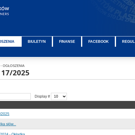
OSZENIA
BIULETYN
FINANSE
FACEBOOK
REGUL
- OGŁOSZENIA
 17/2025
Display #
7/2025
lka słów...
2024 - Okładka