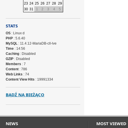
23
24
25
26
27
28
29
30
31
1
2
3
4
5
STATS
OS
: Linux d
PHP
: 5.6.40
MySQL
: 11.4.12-MariaDB-cll-lve
Time
: 14:56
Caching
: Disabled
GZIP
: Disabled
Members
: 7
Content
: 786
Web Links
: 74
Content View Hits
: 19991334
BĄDŹ NA BIEŻĄCO
NEWS
MOST VIEWED