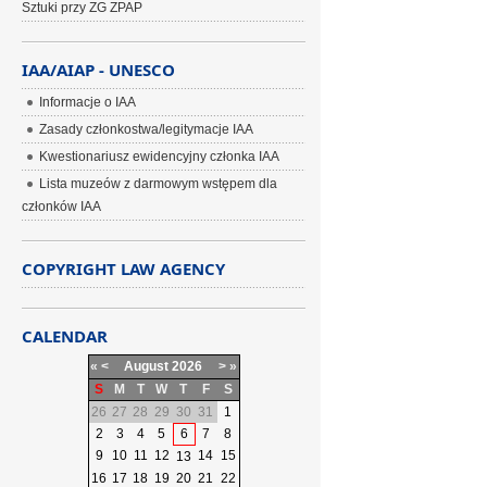
Sztuki przy ZG ZPAP
IAA/AIAP - UNESCO
Informacje o IAA
Zasady członkostwa/legitymacje IAA
Kwestionariusz ewidencyjny członka IAA
Lista muzeów z darmowym wstępem dla
członków IAA
COPYRIGHT LAW AGENCY
CALENDAR
«
<
August
2026
>
»
S
M
T
W
T
F
S
26
27
28
29
30
31
1
2
3
4
5
6
7
8
9
10
11
12
14
15
13
16
17
18
19
20
21
22