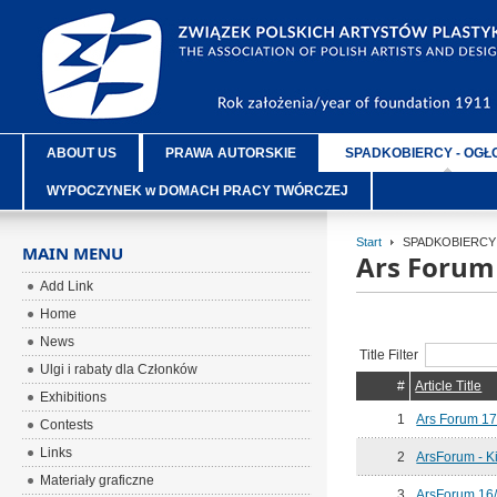
ABOUT US
PRAWA AUTORSKIE
SPADKOBIERCY - OGŁ
WYPOCZYNEK w DOMACH PRACY TWÓRCZEJ
Start
SPADKOBIERCY 
MAIN MENU
Ars Forum
Add Link
Home
News
Title Filter
Ulgi i rabaty dla Członków
#
Article Title
Exhibitions
1
Ars Forum 1
Contests
Links
2
ArsForum - Ki
Materiały graficzne
3
ArsForum 16/