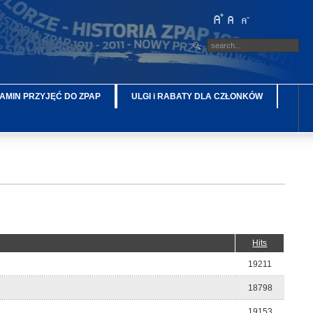
AMIN PRZYJĘĆ DO ZPAP
ULGI i RABATY DLA CZŁONKÓW
Hits
19211
18798
19153