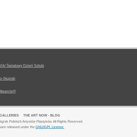
.04/ Światowy Dzień Sztuki
o-Słupski
Otwarcie!!!
GALLERIES
THE ART NOW - BLOG
ązek Polskich Artystów Plastyków. All Rights Reserved.
ware released under the
GNU/GPL License.