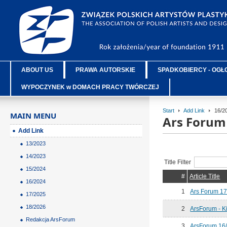
ABOUT US
PRAWA AUTORSKIE
SPADKOBIERCY - OGŁ
WYPOCZYNEK w DOMACH PRACY TWÓRCZEJ
Start
Add Link
16/2
MAIN MENU
Ars Forum
Add Link
13/2023
14/2023
Title Filter
15/2024
#
Article Title
16/2024
1
Ars Forum 1
17/2025
18/2026
2
ArsForum - Ki
Redakcja ArsForum
3
ArsForum 16/