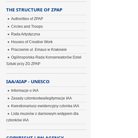
THE STRUCTURE OF ZPAP
Authorities of ZPAP
Circles and Troops
Rada Artystyczna
Houses of Creative Work
Pracownie ul. Emaus w Krakowie
Ogólnopolska Rada Konserwatorów Dzieł
Sztuki przy ZG ZPAP
IAA/AIAP - UNESCO
Informacje o IAA
Zasady członkostwa/legitymacje IAA
Kwestionariusz ewidencyjny członka IAA
Lista muzeów z darmowym wstępem dla
członków IAA
COPYRIGHT LAW AGENCY