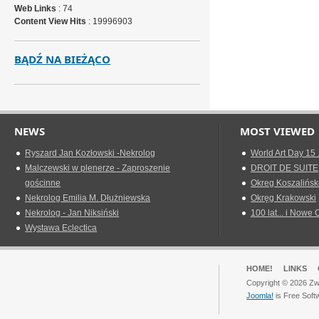
Web Links
: 74
Content View Hits
: 19996903
BĄDŹ NA BIEŻĄCO
NEWS
MOST VIEWED
Ryszard Jan Kozłowski -Nekrolog
World Art Day 15 
Malczewski w plenerze - Zaproszenie
DROIT DE SUITE
gościnne
Okreg Koszalińsk
Nekrolog Emilia M. Dłużniewska
Okręg Krakowski
Nekrolog - Jan Niksiński
100 lat... i Nowe 
Wystawa Eclectica
HOME!
LINKS
Copyright © 2026 Zwi
Joomla!
is Free Soft