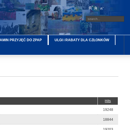
AMIN PRZYJĘĆ DO ZPAP
ULGI i RABATY DLA CZŁONKÓW
Hits
19248
18844
19203