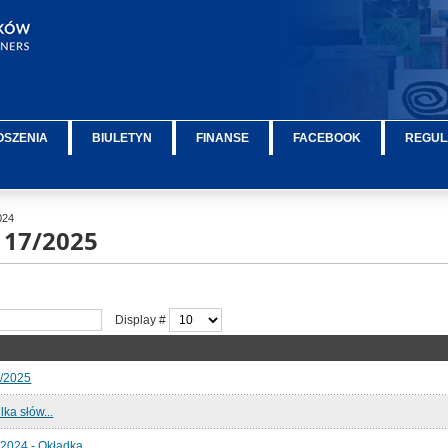
OSZENIA
BIULETYN
FINANSE
FACEBOOK
REGUL
024
 17/2025
Display #
7/2025
lka słów...
2024 - Okładka