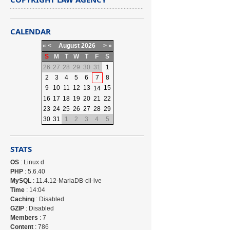
CALENDAR
«
<
August
2026
>
»
S
M
T
W
T
F
S
26
27
28
29
30
31
1
2
3
4
5
6
7
8
9
10
11
12
13
15
14
16
17
18
19
20
21
22
23
24
25
26
27
28
29
30
31
1
2
3
4
5
STATS
OS
: Linux d
PHP
: 5.6.40
MySQL
: 11.4.12-MariaDB-cll-lve
Time
: 14:04
Caching
: Disabled
GZIP
: Disabled
Members
: 7
Content
: 786