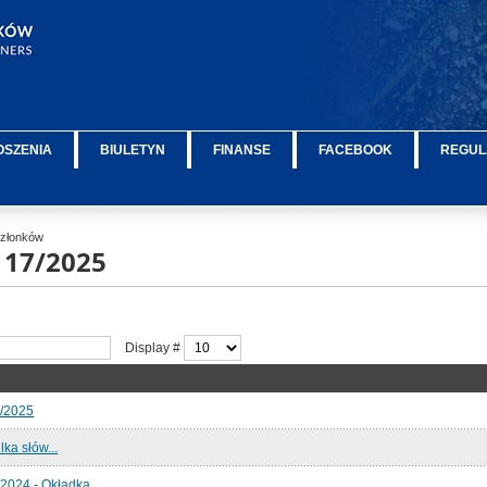
OSZENIA
BIULETYN
FINANSE
FACEBOOK
REGUL
 Członków
 17/2025
Display #
7/2025
lka słów...
2024 - Okładka