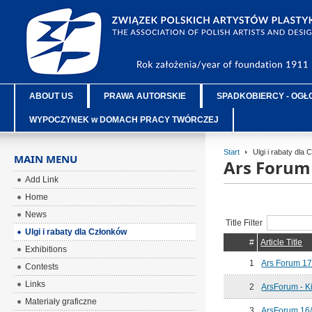
ABOUT US
PRAWA AUTORSKIE
SPADKOBIERCY - OGŁ
WYPOCZYNEK w DOMACH PRACY TWÓRCZEJ
Start
Ulgi i rabaty dla
MAIN MENU
Ars Forum
Add Link
Home
News
Title Filter
Ulgi i rabaty dla Członków
#
Article Title
Exhibitions
1
Ars Forum 1
Contests
Links
2
ArsForum - Ki
Materiały graficzne
3
ArsForum 16/