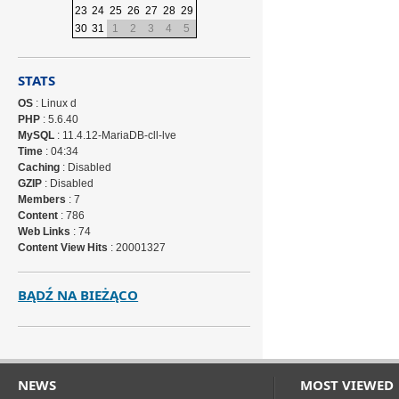
23
24
25
26
27
28
29
30
31
1
2
3
4
5
STATS
OS
: Linux d
PHP
: 5.6.40
MySQL
: 11.4.12-MariaDB-cll-lve
Time
: 04:34
Caching
: Disabled
GZIP
: Disabled
Members
: 7
Content
: 786
Web Links
: 74
Content View Hits
: 20001327
BĄDŹ NA BIEŻĄCO
NEWS
MOST VIEWED