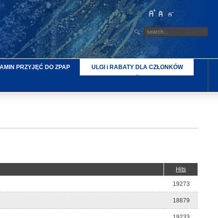
AMIN PRZYJĘĆ DO ZPAP
ULGI i RABATY DLA CZŁONKÓW
Hits
19273
18879
19233