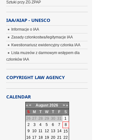
Sztuki przy ZG ZPAP
IAA/AIAP - UNESCO
Informacje o IAA
Zasady członkostwa/legitymacje IAA
Kwestionariusz ewidencyjny członka IAA
Lista muzeów z darmowym wstępem dla
członków IAA
COPYRIGHT LAW AGENCY
CALENDAR
«
<
August
2026
>
»
S
M
T
W
T
F
S
26
27
28
29
30
31
1
2
3
4
5
6
7
8
9
10
11
12
13
14
15
16
17
18
19
20
21
22