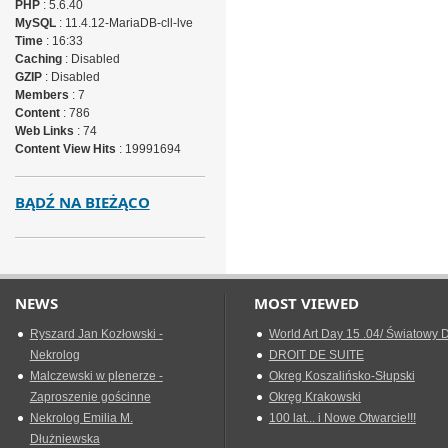
PHP
: 5.6.40
MySQL
: 11.4.12-MariaDB-cll-lve
Time
: 16:33
Caching
: Disabled
GZIP
: Disabled
Members
: 7
Content
: 786
Web Links
: 74
Content View Hits
: 19991694
BĄDŹ NA BIEŻĄCO
NEWS
MOST VIEWED
Ryszard Jan Kozłowski -
World Art Day 15 .04/ Światowy D
Nekrolog
DROIT DE SUITE
Malczewski w plenerze -
Okreg Koszalińsko-Słupski
Zaproszenie gościnne
Okręg Krakowski
Nekrolog Emilia M.
100 lat... i Nowe Otwarcie!!!
Dłużniewska