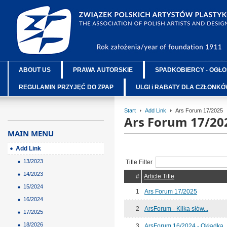
ABOUT US
PRAWA AUTORSKIE
SPADKOBIERCY - OGŁO
REGULAMIN PRZYJĘĆ DO ZPAP
ULGI i RABATY DLA CZŁONK
Start
Add Link
Ars Forum 17/2025
Ars Forum 17/20
MAIN MENU
Add Link
13/2023
Title Filter
14/2023
#
Article Title
15/2024
1
Ars Forum 17/2025
16/2024
2
ArsForum - Kilka słów...
17/2025
18/2026
3
ArsForum 16/2024 - Okładka