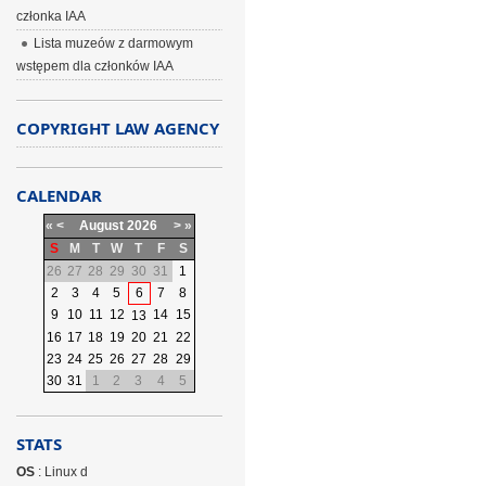
członka IAA
Lista muzeów z darmowym
wstępem dla członków IAA
COPYRIGHT LAW AGENCY
CALENDAR
«
<
August
2026
>
»
S
M
T
W
T
F
S
26
27
28
29
30
31
1
2
3
4
5
6
7
8
9
10
11
12
14
15
13
16
17
18
19
20
21
22
23
24
25
26
27
28
29
30
31
1
2
3
4
5
STATS
OS
: Linux d