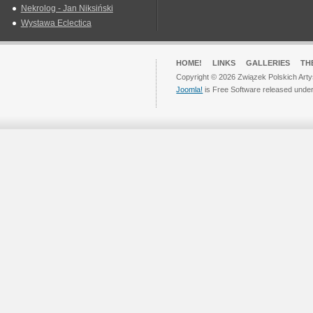
Nekrolog - Jan Niksiński
Wystawa Eclectica
HOME!
LINKS
GALLERIES
TH
Copyright © 2026 Związek Polskich Arty
Joomla!
is Free Software released unde