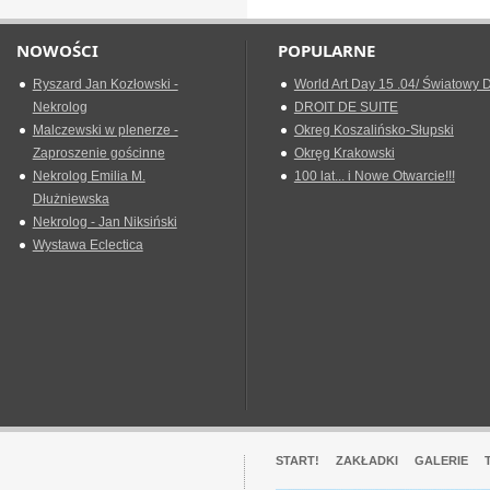
NOWOŚCI
POPULARNE
Ryszard Jan Kozłowski -
World Art Day 15 .04/ Światowy D
Nekrolog
DROIT DE SUITE
Malczewski w plenerze -
Okreg Koszalińsko-Słupski
Zaproszenie gościnne
Okręg Krakowski
Nekrolog Emilia M.
100 lat... i Nowe Otwarcie!!!
Dłużniewska
Nekrolog - Jan Niksiński
Wystawa Eclectica
START!
ZAKŁADKI
GALERIE