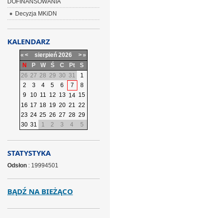
DOFINANSOWANIA
Decyzja MKiDN
KALENDARZ
«
<
sierpień
2026
>
»
N
P
W
Ś
C
Pt
S
26
27
28
29
30
31
1
2
3
4
5
6
7
8
9
10
11
12
13
15
14
16
17
18
19
20
21
22
23
24
25
26
27
28
29
30
31
1
2
3
4
5
STATYSTYKA
Odsłon
: 19994501
BĄDŹ NA BIEŻĄCO