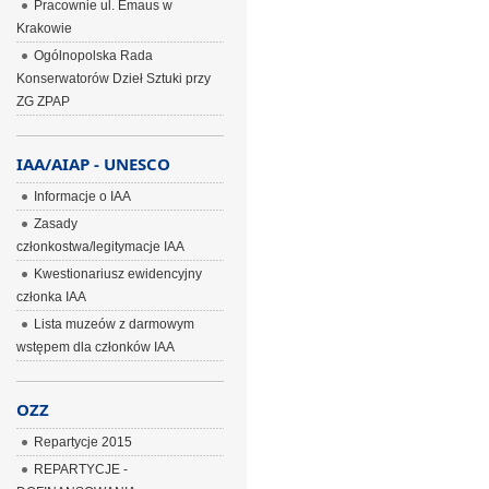
Pracownie ul. Emaus w
Krakowie
Ogólnopolska Rada
Konserwatorów Dzieł Sztuki przy
ZG ZPAP
IAA/AIAP - UNESCO
Informacje o IAA
Zasady
członkostwa/legitymacje IAA
Kwestionariusz ewidencyjny
członka IAA
Lista muzeów z darmowym
wstępem dla członków IAA
OZZ
Repartycje 2015
REPARTYCJE -