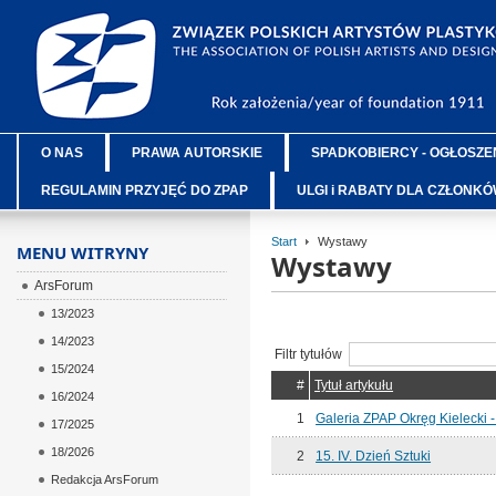
O NAS
PRAWA AUTORSKIE
SPADKOBIERCY - OGŁOSZE
REGULAMIN PRZYJĘĆ DO ZPAP
ULGI i RABATY DLA CZŁONK
Start
Wystawy
MENU WITRYNY
Wystawy
ArsForum
13/2023
14/2023
Filtr tytułów
15/2024
#
Tytuł artykułu
16/2024
1
Galeria ZPAP Okręg Kielecki 
17/2025
18/2026
2
15. IV. Dzień Sztuki
Redakcja ArsForum