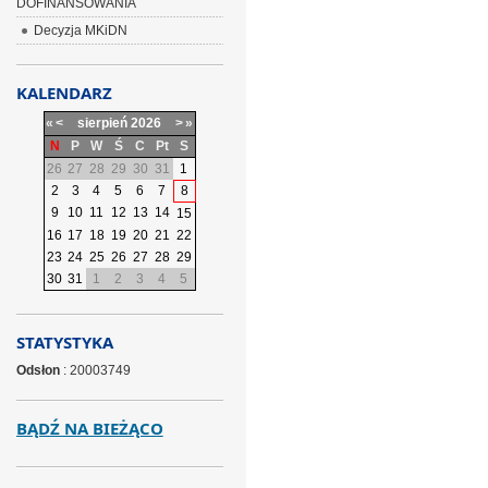
DOFINANSOWANIA
Decyzja MKiDN
KALENDARZ
«
<
sierpień
2026
>
»
N
P
W
Ś
C
Pt
S
26
27
28
29
30
31
1
2
3
4
5
6
7
8
9
10
11
12
13
14
15
16
17
18
19
20
21
22
23
24
25
26
27
28
29
30
31
1
2
3
4
5
STATYSTYKA
Odsłon
: 20003749
BĄDŹ NA BIEŻĄCO