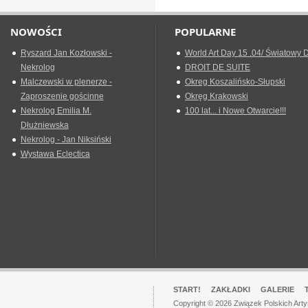
NOWOŚCI
POPULARNE
Ryszard Jan Kozłowski -
World Art Day 15 .04/ Światowy D
Nekrolog
DROIT DE SUITE
Malczewski w plenerze -
Okreg Koszalińsko-Słupski
Zaproszenie gościnne
Okręg Krakowski
Nekrolog Emilia M.
100 lat... i Nowe Otwarcie!!!
Dłużniewska
Nekrolog - Jan Niksiński
Wystawa Eclectica
START!
ZAKŁADKI
GALERIE
Copyright © 2026 Związek Polskich Art