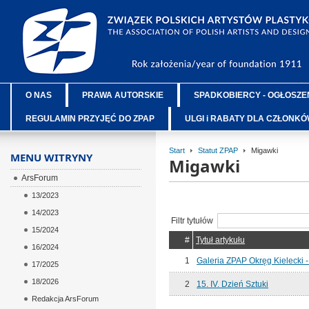
O NAS
PRAWA AUTORSKIE
SPADKOBIERCY - OGŁOSZE
REGULAMIN PRZYJĘĆ DO ZPAP
ULGI i RABATY DLA CZŁONK
Start
Statut ZPAP
Migawki
MENU WITRYNY
Migawki
ArsForum
13/2023
14/2023
Filtr tytułów
15/2024
#
Tytuł artykułu
16/2024
1
Galeria ZPAP Okręg Kielecki 
17/2025
18/2026
2
15. IV. Dzień Sztuki
Redakcja ArsForum