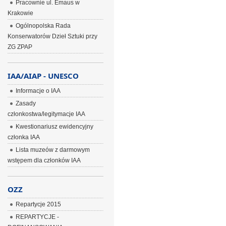
Pracownie ul. Emaus w
Krakowie
Ogólnopolska Rada
Konserwatorów Dzieł Sztuki przy
ZG ZPAP
IAA/AIAP - UNESCO
Informacje o IAA
Zasady
członkostwa/legitymacje IAA
Kwestionariusz ewidencyjny
członka IAA
Lista muzeów z darmowym
wstępem dla członków IAA
OZZ
Repartycje 2015
REPARTYCJE -