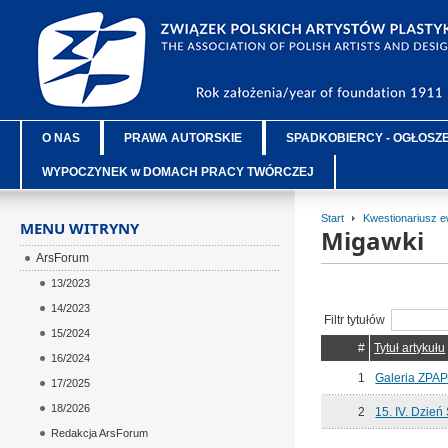
O NAS
PRAWA AUTORSKIE
SPADKOBIERCY - OGŁOSZ
WYPOCZYNEK w DOMACH PRACY TWÓRCZEJ
Start
Kwestionariusz e
MENU WITRYNY
Migawki
ArsForum
13/2023
14/2023
Filtr tytułów
15/2024
#
Tytuł artykułu
16/2024
1
Galeria ZPAP
17/2025
18/2026
2
15. IV. Dzień
Redakcja ArsForum