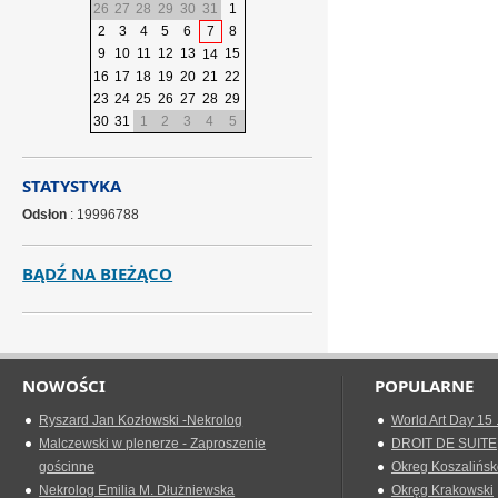
26
27
28
29
30
31
1
2
3
4
5
6
7
8
9
10
11
12
13
15
14
16
17
18
19
20
21
22
23
24
25
26
27
28
29
30
31
1
2
3
4
5
STATYSTYKA
Odsłon
: 19996788
BĄDŹ NA BIEŻĄCO
NOWOŚCI
POPULARNE
Ryszard Jan Kozłowski -Nekrolog
World Art Day 15 
Malczewski w plenerze - Zaproszenie
DROIT DE SUITE
gościnne
Okreg Koszalińsk
Nekrolog Emilia M. Dłużniewska
Okręg Krakowski