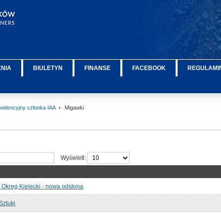
ENIA
BIULETYN
FINANSE
FACEBOOK
REGULAMIN
widencyjny członka IAA
Migawki
Wyświetl:
 Okręg Kielecki - nowa odsłona
 Sztuki