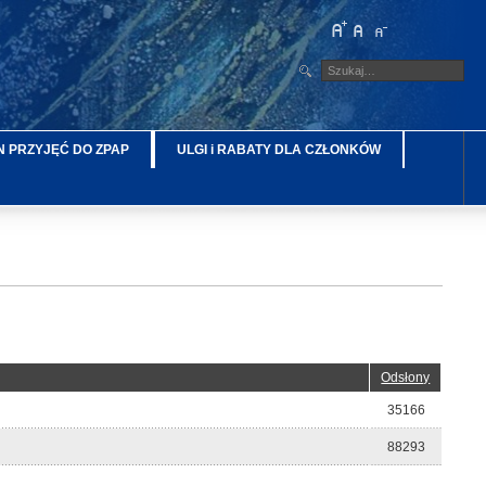
 PRZYJĘĆ DO ZPAP
ULGI i RABATY DLA CZŁONKÓW
Odsłony
35166
88293