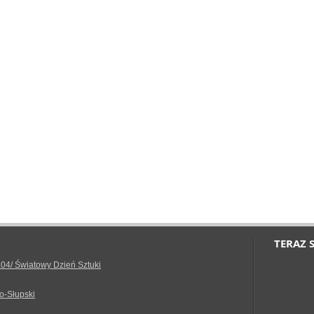
TERAZ 
.04/ Światowy Dzień Sztuki
o-Słupski