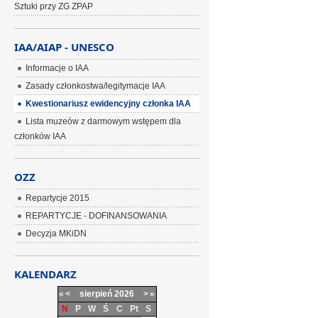
Sztuki przy ZG ZPAP
IAA/AIAP - UNESCO
Informacje o IAA
Zasady członkostwa/legitymacje IAA
Kwestionariusz ewidencyjny członka IAA
Lista muzeów z darmowym wstępem dla
członków IAA
OZZ
Repartycje 2015
REPARTYCJE - DOFINANSOWANIA
Decyzja MKiDN
KALENDARZ
«
<
sierpień
2026
>
»
N
P
W
Ś
C
Pt
S