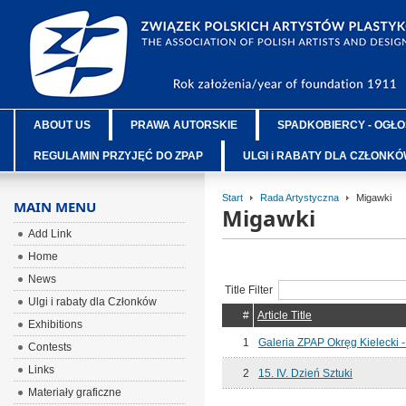
ABOUT US
PRAWA AUTORSKIE
SPADKOBIERCY - OGŁO
REGULAMIN PRZYJĘĆ DO ZPAP
ULGI i RABATY DLA CZŁONK
Start
Rada Artystyczna
Migawki
MAIN MENU
Migawki
Add Link
Home
News
Title Filter
Ulgi i rabaty dla Członków
#
Article Title
Exhibitions
1
Galeria ZPAP Okręg Kielecki 
Contests
Links
2
15. IV. Dzień Sztuki
Materiały graficzne