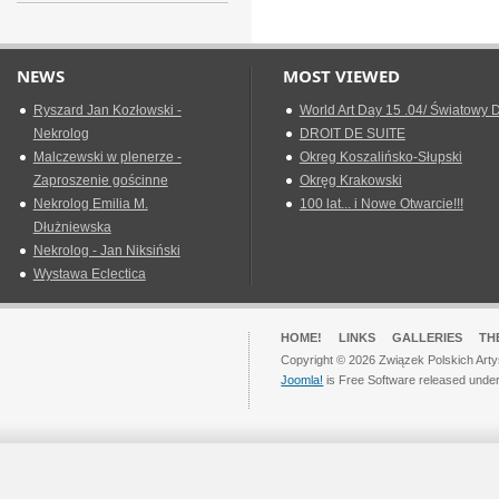
NEWS
MOST VIEWED
Ryszard Jan Kozłowski -
World Art Day 15 .04/ Światowy D
Nekrolog
DROIT DE SUITE
Malczewski w plenerze -
Okreg Koszalińsko-Słupski
Zaproszenie gościnne
Okręg Krakowski
Nekrolog Emilia M.
100 lat... i Nowe Otwarcie!!!
Dłużniewska
Nekrolog - Jan Niksiński
Wystawa Eclectica
HOME!
LINKS
GALLERIES
TH
Copyright © 2026 Związek Polskich Arty
Joomla!
is Free Software released unde