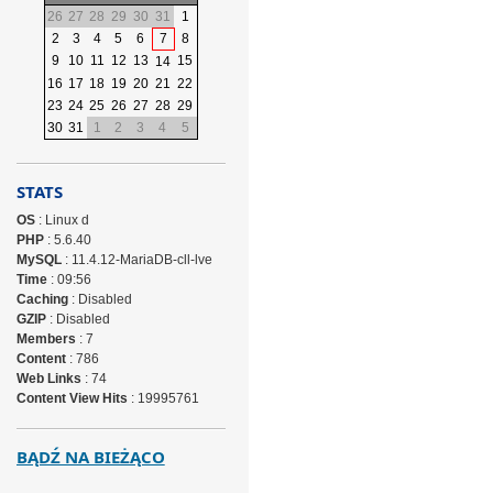
26
27
28
29
30
31
1
2
3
4
5
6
7
8
9
10
11
12
13
15
14
16
17
18
19
20
21
22
23
24
25
26
27
28
29
30
31
1
2
3
4
5
STATS
OS
: Linux d
PHP
: 5.6.40
MySQL
: 11.4.12-MariaDB-cll-lve
Time
: 09:56
Caching
: Disabled
GZIP
: Disabled
Members
: 7
Content
: 786
Web Links
: 74
Content View Hits
: 19995761
BĄDŹ NA BIEŻĄCO