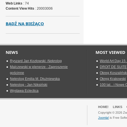
Web Links
: 74
Content View Hits
: 20003006
BĄDŹ NA BIEŻĄCO
NEWS
MOST VIEWED
Ryszard Jan Kozłowski -Nekrolog
World Art Day 15 
Malczewski w plenerze - Zaproszenie
DROIT DE SUITE
gościnne
Okreg Koszalińsk
Nekrolog Emilia M. Dłużniewska
Okręg Krakowski
Nekrolog - Jan Niksiński
100 lat... i Nowe 
Wystawa Eclectica
HOME!
LINKS
Copyright © 2026 Zwi
Joomla!
is Free Soft