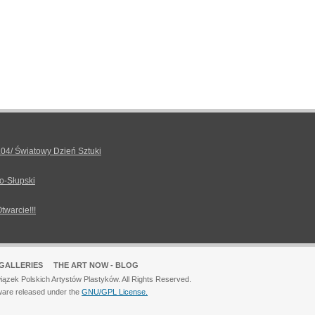
.04/ Światowy Dzień Sztuki
o-Słupski
Otwarcie!!!
GALLERIES
THE ART NOW - BLOG
ązek Polskich Artystów Plastyków. All Rights Reserved.
ware released under the
GNU/GPL License.