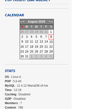
CALENDAR
«
<
August
2026
>
»
S
M
T
W
T
F
S
26
27
28
29
30
31
1
2
3
4
5
6
7
8
9
10
11
12
13
14
15
16
17
18
19
20
21
22
23
24
25
26
27
28
29
30
31
1
2
3
4
5
STATS
OS
: Linux d
PHP
: 5.6.40
MySQL
: 11.4.12-MariaDB-cll-lve
Time
: 12:19
Caching
: Disabled
GZIP
: Disabled
Members
: 7
Content
: 786