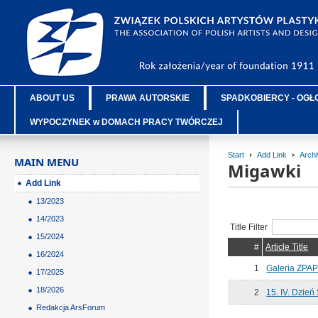
ABOUT US
PRAWA AUTORSKIE
SPADKOBIERCY - OGŁ
WYPOCZYNEK w DOMACH PRACY TWÓRCZEJ
Start
Add Link
Arch
MAIN MENU
Migawki
Add Link
13/2023
14/2023
Title Filter
15/2024
#
Article Title
16/2024
1
Galeria ZPAP
17/2025
18/2026
2
15. IV. Dzień
Redakcja ArsForum