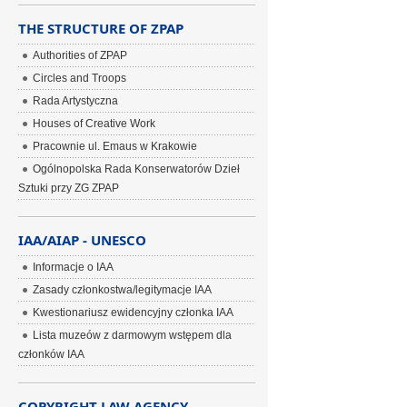
THE STRUCTURE OF ZPAP
Authorities of ZPAP
Circles and Troops
Rada Artystyczna
Houses of Creative Work
Pracownie ul. Emaus w Krakowie
Ogólnopolska Rada Konserwatorów Dzieł
Sztuki przy ZG ZPAP
IAA/AIAP - UNESCO
Informacje o IAA
Zasady członkostwa/legitymacje IAA
Kwestionariusz ewidencyjny członka IAA
Lista muzeów z darmowym wstępem dla
członków IAA
COPYRIGHT LAW AGENCY