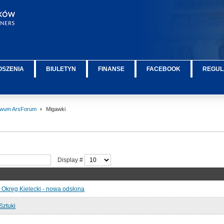
OSZENIA
BIULETYN
FINANSE
FACEBOOK
REGUL
iwum ArsForum
Migawki
Display #
 Okręg Kielecki - nowa odsłona
 Sztuki