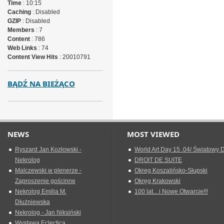
Time
: 10:15
Caching
: Disabled
GZIP
: Disabled
Members
: 7
Content
: 786
Web Links
: 74
Content View Hits
: 20010791
BĄDŹ NA BIEŻĄCO
NEWS
MOST VIEWED
Ryszard Jan Kozłowski -
World Art Day 15 .04/ Światowy D
Nekrolog
DROIT DE SUITE
Malczewski w plenerze -
Okreg Koszalińsko-Słupski
Zaproszenie gościnne
Okręg Krakowski
Nekrolog Emilia M.
100 lat... i Nowe Otwarcie!!!
Dłużniewska
Nekrolog - Jan Niksiński
Wystawa Eclectica