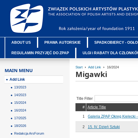
ABOUT US
PRAWA AUTORSKIE
SPADKOBIERCY - OGŁO
REGULAMIN PRZYJĘĆ DO ZPAP
ULGI i RABATY DLA CZŁONK
Start
Add Link
16/2024
MAIN MENU
Migawki
Add Link
13/2023
14/2023
Title Filter
15/2024
#
Article Title
16/2024
1
Galeria ZPAP Okręg Kielecki 
17/2025
18/2026
2
15. IV. Dzień Sztuki
Redakcja ArsForum