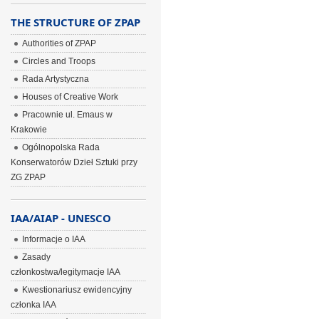
THE STRUCTURE OF ZPAP
Authorities of ZPAP
Circles and Troops
Rada Artystyczna
Houses of Creative Work
Pracownie ul. Emaus w
Krakowie
Ogólnopolska Rada
Konserwatorów Dzieł Sztuki przy
ZG ZPAP
IAA/AIAP - UNESCO
Informacje o IAA
Zasady
członkostwa/legitymacje IAA
Kwestionariusz ewidencyjny
członka IAA