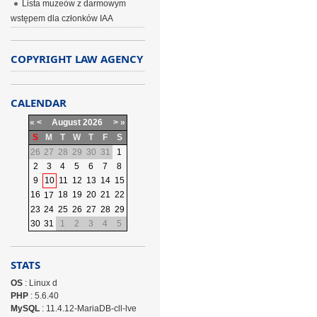
Lista muzeów z darmowym
wstępem dla członków IAA
COPYRIGHT LAW AGENCY
CALENDAR
«
<
August
2026
>
»
S
M
T
W
T
F
S
26
27
28
29
30
31
1
2
3
4
5
6
7
8
9
10
11
12
13
14
15
16
18
19
20
21
22
17
23
24
25
26
27
28
29
30
31
1
2
3
4
5
STATS
OS
: Linux d
PHP
: 5.6.40
MySQL
: 11.4.12-MariaDB-cll-lve