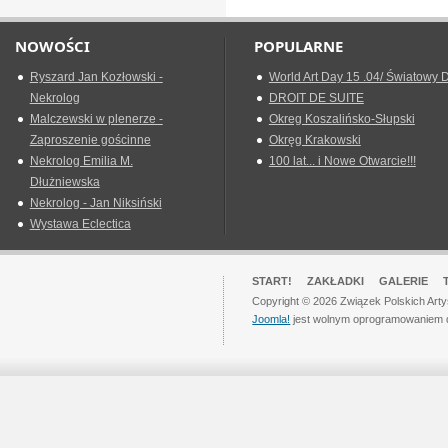
NOWOŚCI
POPULARNE
Ryszard Jan Kozłowski -
World Art Day 15 .04/ Światowy D
Nekrolog
DROIT DE SUITE
Malczewski w plenerze -
Okreg Koszalińsko-Słupski
Zaproszenie gościnne
Okręg Krakowski
Nekrolog Emilia M.
100 lat... i Nowe Otwarcie!!!
Dłużniewska
Nekrolog - Jan Niksiński
Wystawa Eclectica
START!
ZAKŁADKI
GALERIE
Copyright © 2026 Związek Polskich Art
Joomla!
jest wolnym oprogramowaniem 