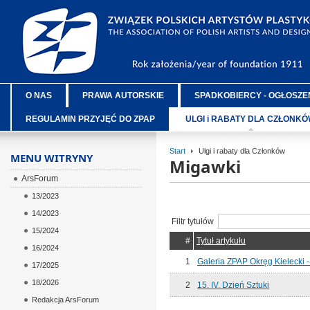
O NAS
PRAWA AUTORSKIE
SPADKOBIERCY - OGŁOSZE
REGULAMIN PRZYJĘĆ DO ZPAP
ULGI i RABATY DLA CZŁONK
Start
Ulgi i rabaty dla Członków
MENU WITRYNY
Migawki
ArsForum
13/2023
14/2023
Filtr tytułów
15/2024
#
Tytuł artykułu
16/2024
1
Galeria ZPAP Okręg Kielecki 
17/2025
18/2026
2
15. IV. Dzień Sztuki
Redakcja ArsForum