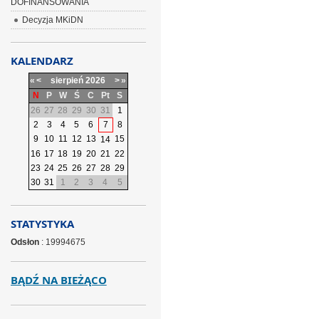
DOFINANSOWANIA
Decyzja MKiDN
KALENDARZ
«
<
sierpień
2026
>
»
N
P
W
Ś
C
Pt
S
26
27
28
29
30
31
1
2
3
4
5
6
7
8
9
10
11
12
13
15
14
16
17
18
19
20
21
22
23
24
25
26
27
28
29
30
31
1
2
3
4
5
STATYSTYKA
Odsłon
: 19994675
BĄDŹ NA BIEŻĄCO