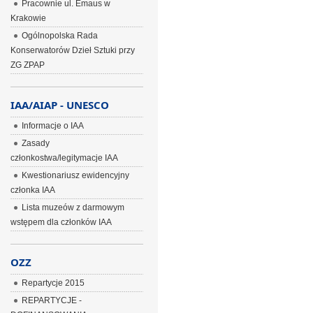
Pracownie ul. Emaus w
Krakowie
Ogólnopolska Rada
Konserwatorów Dzieł Sztuki przy
ZG ZPAP
IAA/AIAP - UNESCO
Informacje o IAA
Zasady
członkostwa/legitymacje IAA
Kwestionariusz ewidencyjny
członka IAA
Lista muzeów z darmowym
wstępem dla członków IAA
OZZ
Repartycje 2015
REPARTYCJE -