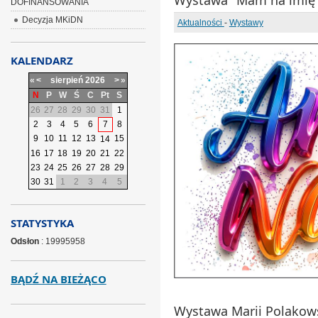
Wystawa "Mam na imię
DOFINANSOWANIA
Decyzja MKiDN
Aktualności
-
Wystawy
KALENDARZ
«
<
sierpień
2026
>
»
N
P
W
Ś
C
Pt
S
26
27
28
29
30
31
1
2
3
4
5
6
7
8
9
10
11
12
13
15
14
16
17
18
19
20
21
22
23
24
25
26
27
28
29
30
31
1
2
3
4
5
STATYSTYKA
Odsłon
: 19995958
BĄDŹ NA BIEŻĄCO
Wystawa Marii Polakows