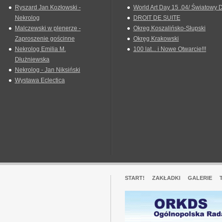
Ryszard Jan Kozłowski -
World Art Day 15 .04/ Światowy D
Nekrolog
DROIT DE SUITE
Malczewski w plenerze -
Okreg Koszalińsko-Słupski
Zaproszenie gościnne
Okręg Krakowski
Nekrolog Emilia M.
100 lat... i Nowe Otwarcie!!!
Dłużniewska
Nekrolog - Jan Niksiński
Wystawa Eclectica
START!
ZAKŁADKI
GALERIE