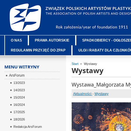
O NAS
PRAWA AUTORSKIE
SPADKOBIERCY - OGŁOSZE
REGULAMIN PRZYJĘĆ DO ZPAP
ULGI i RABATY DLA CZŁONK
Start
Wystawy
MENU WITRYNY
Wystawy
ArsForum
13/2023
Wystawa_Małgorzata My
14/2023
Aktualności
-
Wystawy
15/2024
16/2024
17/2025
18/2026
Redakcja ArsForum