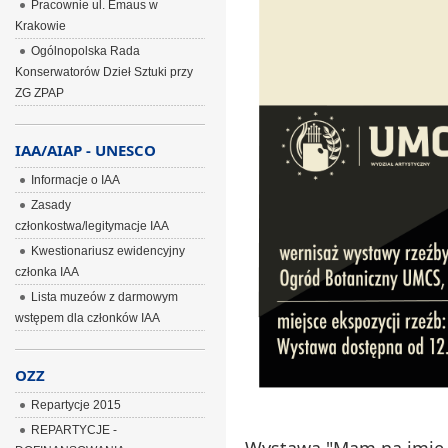
Pracownie ul. Emaus w
Krakowie
Ogólnopolska Rada
Konserwatorów Dzieł Sztuki przy
ZG ZPAP
IAA/AIAP - UNESCO
Informacje o IAA
Zasady
członkostwa/legitymacje IAA
Kwestionariusz ewidencyjny
członka IAA
Lista muzeów z darmowym
wstępem dla członków IAA
OZZ
Repartycje 2015
REPARTYCJE -