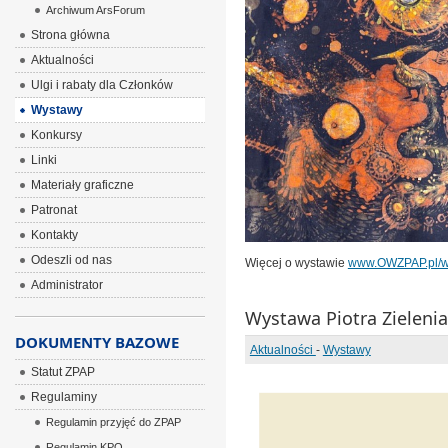
Archiwum ArsForum
Strona główna
Aktualności
Ulgi i rabaty dla Członków
Wystawy
Konkursy
Linki
Materiały graficzne
Patronat
Kontakty
Odeszli od nas
Więcej o wystawie
www.OWZPAP.pl/wy
Administrator
Wystawa Piotra Zieleni
DOKUMENTY BAZOWE
Aktualności
-
Wystawy
Statut ZPAP
Regulaminy
Regulamin przyjęć do ZPAP
Regulamin KPO