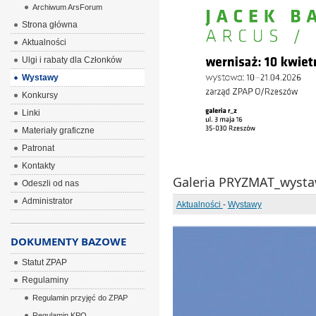
Archiwum ArsForum
Strona główna
Aktualności
Ulgi i rabaty dla Członków
Wystawy
Konkursy
Linki
Materiały graficzne
Patronat
Kontakty
Galeria PRYZMAT_wyst
Odeszli od nas
Administrator
Aktualności
-
Wystawy
DOKUMENTY BAZOWE
Statut ZPAP
Regulaminy
Regulamin przyjęć do ZPAP
Regulamin KPO