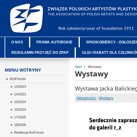
O NAS
PRAWA AUTORSKIE
SPADKOBIERCY - OGŁOSZE
REGULAMIN PRZYJĘĆ DO ZPAP
ULGI i RABATY DLA CZŁONK
Start
Wystawy
MENU WITRYNY
Wystawy
ArsForum
13/2023
Wystawa Jacka Balickie
14/2023
Aktualności
-
Wystawy
15/2024
16/2024
17/2025
18/2026
Redakcja ArsForum