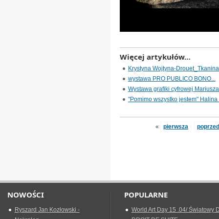
Więcej artykułów…
Krystyna Wojtyna-Drouet_Tkanina 
wystawa PRO PUBLICO BONO...
Wystawa grafiki cyfrowej Mariusza
"Pomimo wszystko jestem" Halina
«
pierwsza
poprzed
NOWOŚCI
POPULARNE
Ryszard Jan Kozłowski -
World Art Day 15 .04/ Światowy D