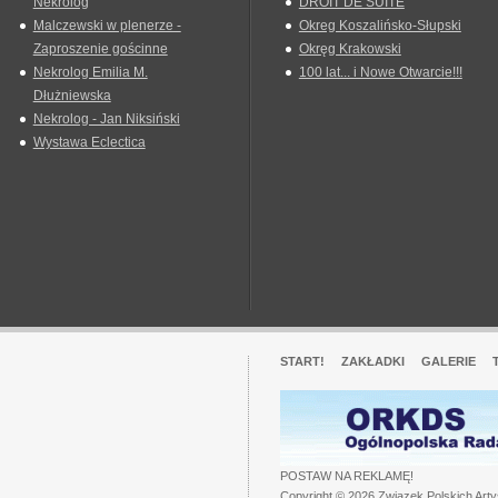
Nekrolog
DROIT DE SUITE
Malczewski w plenerze -
Okreg Koszalińsko-Słupski
Zaproszenie gościnne
Okręg Krakowski
Nekrolog Emilia M.
100 lat... i Nowe Otwarcie!!!
Dłużniewska
Nekrolog - Jan Niksiński
Wystawa Eclectica
START!
ZAKŁADKI
GALERIE
POSTAW NA REKLAMĘ!
Copyright © 2026 Związek Polskich Art