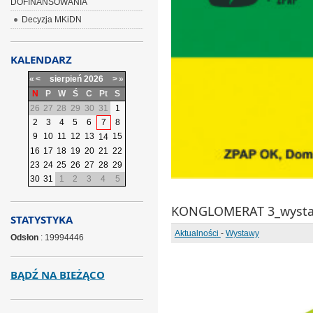
DOFINANSOWANIA
Decyzja MKiDN
KALENDARZ
«
<
sierpień
2026
>
»
N
P
W
Ś
C
Pt
S
26
27
28
29
30
31
1
2
3
4
5
6
7
8
9
10
11
12
13
15
14
16
17
18
19
20
21
22
23
24
25
26
27
28
29
30
31
1
2
3
4
5
KONGLOMERAT 3_wysta
STATYSTYKA
Aktualności
-
Wystawy
Odsłon
: 19994446
BĄDŹ NA BIEŻĄCO