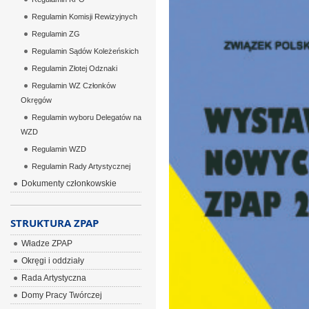
Regulamin Komisji Rewizyjnych
Regulamin ZG
Regulamin Sądów Koleżeńskich
Regulamin Złotej Odznaki
Regulamin WZ Członków
Okręgów
Regulamin wyboru Delegatów na
WZD
Regulamin WZD
Regulamin Rady Artystycznej
Dokumenty członkowskie
STRUKTURA ZPAP
Władze ZPAP
Okręgi i oddziały
Rada Artystyczna
Domy Pracy Twórczej