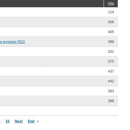
Hits
124
306
405
ską wystawę RED
398
332
375
437
442
393
398
9
10
Next
End
»