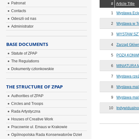
Patronat
#
Article Title
Contacts
1
Wystawa Ecle
Odeszli od nas
2
Wystawa w T
Administrator
3
WYSTAW SZTU
BASE DOCUMENTS
4
Zarząd Głów
Statute of ZPAP
5
POZA KONWEN
The Regulations
6
MINIATURA M
Dokumenty członkowskie
7
Wystawa rzeź
THE STRUCTURE OF ZPAP
8
Wystawa mala
Authorities of ZPAP
9
Wystawa mala
Circles and Troops
10
Indywidualn
Rada Artystyczna
Houses of Creative Work
Pracownie ul. Emaus w Krakowie
Ogólnopolska Rada Konserwatorów Dzieł