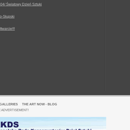
.04/ Światowy Dzień Sztuki
o-Słupski
Otwarcie!!!
GALLERIES
THE ART NOW - BLOG
E ADVERTISEMENT!