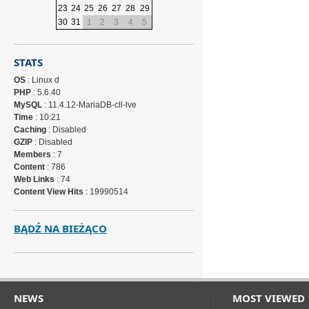
23
24
25
26
27
28
29
30
31
1
2
3
4
5
STATS
OS
: Linux d
PHP
: 5.6.40
MySQL
: 11.4.12-MariaDB-cll-lve
Time
: 10:21
Caching
: Disabled
GZIP
: Disabled
Members
: 7
Content
: 786
Web Links
: 74
Content View Hits
: 19990514
BĄDŹ NA BIEŻĄCO
NEWS
MOST VIEWED