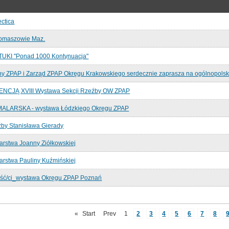
ctica
omaszowie Maz.
KI "Ponad 1000 Kontynuacja"
ny ZPAP i Zarząd ZPAP Okręgu Krakowskiego serdecznie zaprasza na ogólnopol
CJĄ XVIII Wystawa Sekcji Rzeźby OW ZPAP
ALARSKA - wystawa Łódzkiego Okręgu ZPAP
by Stanisława Gierady
rstwa Joanny Ziółkowskiej
rstwa Pauliny Kuźmińskiej
ość/ci_wystawa Okręgu ZPAP Poznań
«
Start
Prev
1
2
3
4
5
6
7
8