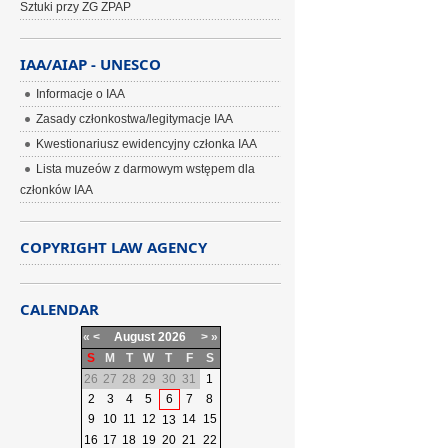
Sztuki przy ZG ZPAP
IAA/AIAP - UNESCO
Informacje o IAA
Zasady członkostwa/legitymacje IAA
Kwestionariusz ewidencyjny członka IAA
Lista muzeów z darmowym wstępem dla
członków IAA
COPYRIGHT LAW AGENCY
CALENDAR
«
<
August
2026
>
»
S
M
T
W
T
F
S
26
27
28
29
30
31
1
2
3
4
5
6
7
8
9
10
11
12
14
15
13
16
17
18
19
20
21
22