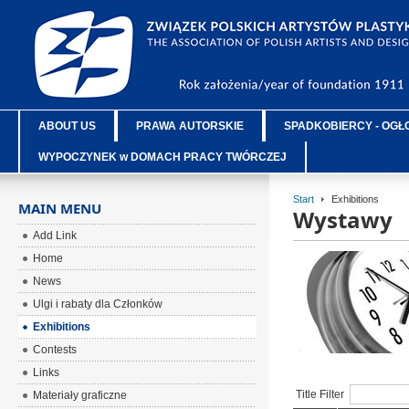
ABOUT US
PRAWA AUTORSKIE
SPADKOBIERCY - OGŁ
WYPOCZYNEK w DOMACH PRACY TWÓRCZEJ
Start
Exhibitions
MAIN MENU
Wystawy
Add Link
Home
News
Ulgi i rabaty dla Członków
Exhibitions
Contests
Links
Title Filter
Materiały graficzne