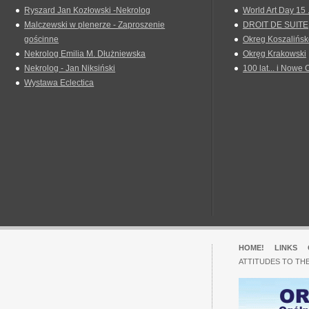
Ryszard Jan Kozłowski -Nekrolog
World Art Day 15 
Malczewski w plenerze - Zaproszenie
DROIT DE SUITE
gościnne
Okreg Koszalińsk
Nekrolog Emilia M. Dłużniewska
Okręg Krakowski
Nekrolog - Jan Niksiński
100 lat... i Nowe 
Wystawa Eclectica
HOME!
LINKS
ATTITUDES TO TH