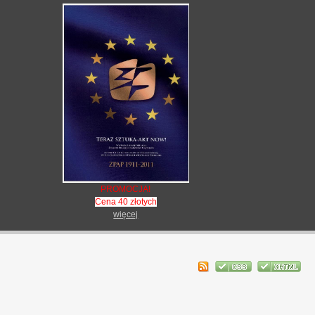
PROMOCJA!
Cena 40 złotych
więcej