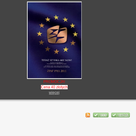
PROMOCJA!
Cena 40 złotych
więcej