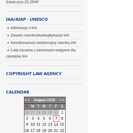
Sztuki przy ZG ZPAP
IAA/AIAP - UNESCO
Informacje o IAA
Zasady członkostwa/legitymacje IAA
Kwestionariusz ewidencyjny członka IAA
Lista muzeów z darmowym wstępem dla
członków IAA
COPYRIGHT LAW AGENCY
CALENDAR
«
<
August
2026
>
»
S
M
T
W
T
F
S
26
27
28
29
30
31
1
2
3
4
5
6
7
8
9
10
11
12
13
15
14
16
17
18
19
20
21
22