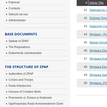
Patronat
#
Article Title
Contacts
41
Nagroda im. 
Odeszli od nas
42
Elżbieta Tęgo
Administrator
43
Katarzyny Cw
BASE DOCUMENTS
44
Wystawy - Prz
Statute of ZPAP
45
Marian Nyc
The Regulations
46
Wystawa Elwi
Dokumenty członkowskie
47
Wystawa And
THE STRUCTURE OF ZPAP
48
Wystawa Ewy S
Authorities of ZPAP
49
Wystawa Sal
Circles and Troops
50
Wystawa_PO
Rada Artystyczna
Houses of Creative Work
Pracownie ul. Emaus w Krakowie
Ogólnopolska Rada Konserwatorów Dzieł