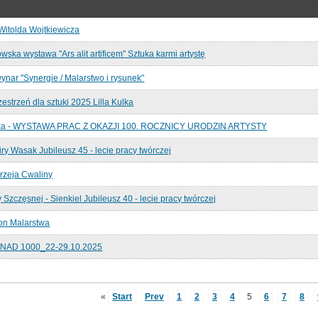
Witolda Wojtkiewicza
wska wystawa "Ars alit artificem" Sztuka karmi artystę
ynar "Synergie / Malarstwo i rysunek"
estrzeń dla sztuki 2025 Lilla Kulka
zka - WYSTAWA PRAC Z OKAZJI 100. ROCZNICY URODZIN ARTYSTY
ry Wasak Jubileusz 45 - lecie pracy twórczej
rzeja Cwaliny
zczęsnej - Sienkiel Jubileusz 40 - lecie pracy twórczej
on Malarstwa
NAD 1000_22-29.10.2025
«
Start
Prev
1
2
3
4
5
6
7
8