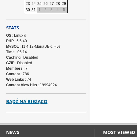
23
24
25
26
27
28
29
30
31
1
2
3
4
5
STATS
OS
: Linux d
PHP
: 5.6.40
MySQL
: 11.4.12-MariaDB-cll-lve
Time
: 06:14
Caching
: Disabled
GZIP
: Disabled
Members
: 7
Content
: 786
Web Links
: 74
Content View Hits
: 19994924
BĄDŹ NA BIEŻĄCO
NEWS
MOST VIEWED