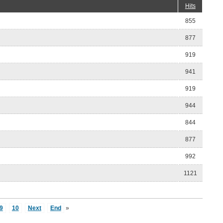
Hits
855
877
919
941
919
944
844
877
992
1121
9
10
Next
End
»