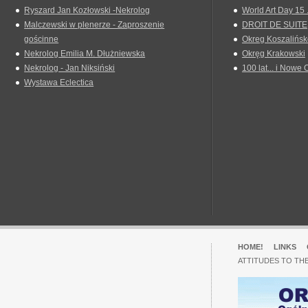
Ryszard Jan Kozłowski -Nekrolog
World Art Day 15 
Malczewski w plenerze - Zaproszenie
DROIT DE SUITE
gościnne
Okreg Koszalińsk
Nekrolog Emilia M. Dłużniewska
Okręg Krakowski
Nekrolog - Jan Niksiński
100 lat... i Nowe 
Wystawa Eclectica
HOME!
LINKS
ATTITUDES TO TH