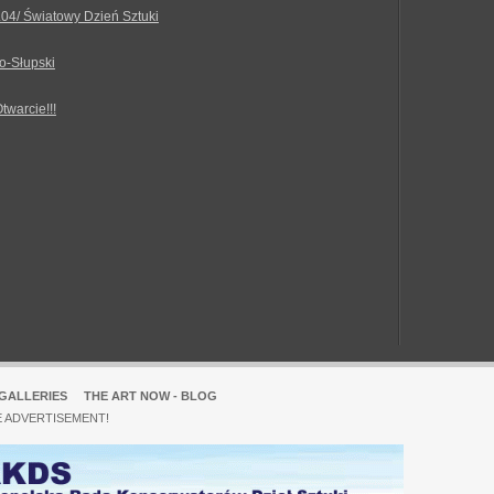
.04/ Światowy Dzień Sztuki
o-Słupski
Otwarcie!!!
GALLERIES
THE ART NOW - BLOG
E ADVERTISEMENT!