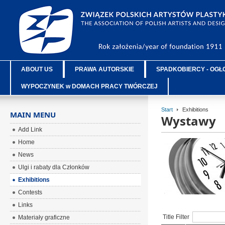
ABOUT US
PRAWA AUTORSKIE
SPADKOBIERCY - OGŁ
WYPOCZYNEK w DOMACH PRACY TWÓRCZEJ
Start
Exhibitions
MAIN MENU
Wystawy
Add Link
Home
News
Ulgi i rabaty dla Członków
Exhibitions
Contests
Links
Title Filter
Materiały graficzne