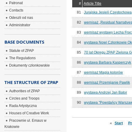
Patronat
#
Article Title
Contacts
81
Jurajska Jesień Częstochowa
Odeszli od nas
82
wernisaż „Residual Narratives
Administrator
83
wernisaż wystawy Lecha Frą
BASE DOCUMENTS
84
wystawa Nowi Członkowie Ok
Statute of ZPAP
85
70 lat Okręgu ZPAP Zielona G
The Regulations
86
wystawa Barbara Kasperczyk
Dokumenty członkowskie
87
wernisaż Magia kolorów
THE STRUCTURE OF ZPAP
88
wernisaż Przemijanie Pawlik
Authorities of ZPAP
89
wystawa Andrzej Jan Bator
Circles and Troops
90
wystawa "Powstańcy Warsza
Rada Artystyczna
Houses of Creative Work
Pracownie ul. Emaus w
«
Start
P
Krakowie