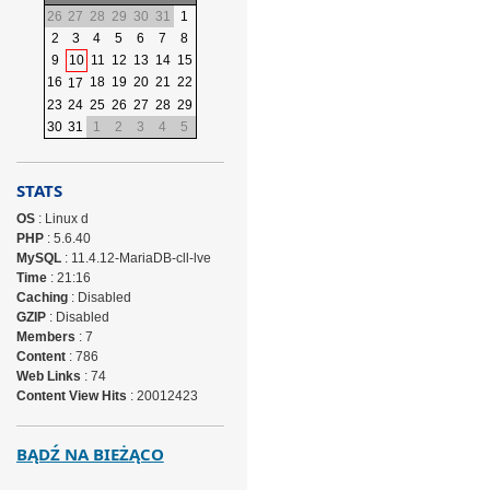
26
27
28
29
30
31
1
2
3
4
5
6
7
8
9
10
11
12
13
14
15
16
18
19
20
21
22
17
23
24
25
26
27
28
29
30
31
1
2
3
4
5
STATS
OS
: Linux d
PHP
: 5.6.40
MySQL
: 11.4.12-MariaDB-cll-lve
Time
: 21:16
Caching
: Disabled
GZIP
: Disabled
Members
: 7
Content
: 786
Web Links
: 74
Content View Hits
: 20012423
BĄDŹ NA BIEŻĄCO