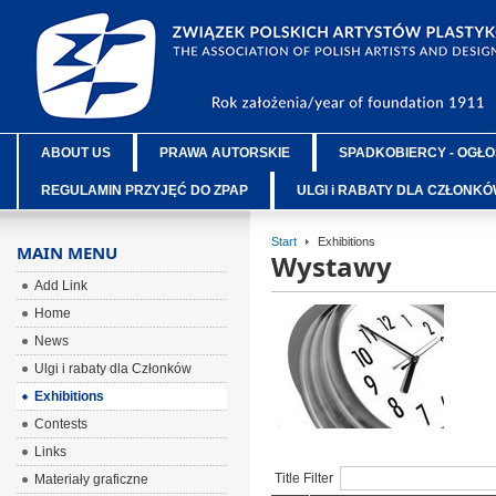
ABOUT US
PRAWA AUTORSKIE
SPADKOBIERCY - OGŁO
REGULAMIN PRZYJĘĆ DO ZPAP
ULGI i RABATY DLA CZŁONK
Start
Exhibitions
MAIN MENU
Wystawy
Add Link
Home
News
Ulgi i rabaty dla Członków
Exhibitions
Contests
Links
Title Filter
Materiały graficzne