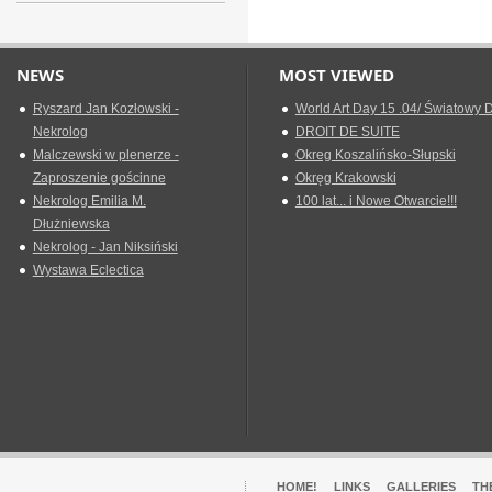
NEWS
MOST VIEWED
Ryszard Jan Kozłowski -
World Art Day 15 .04/ Światowy D
Nekrolog
DROIT DE SUITE
Malczewski w plenerze -
Okreg Koszalińsko-Słupski
Zaproszenie gościnne
Okręg Krakowski
Nekrolog Emilia M.
100 lat... i Nowe Otwarcie!!!
Dłużniewska
Nekrolog - Jan Niksiński
Wystawa Eclectica
HOME!
LINKS
GALLERIES
TH