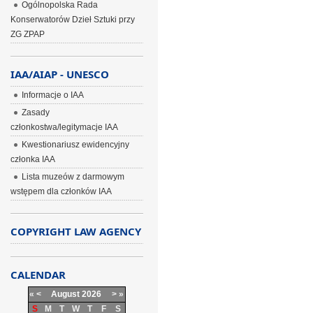
Ogólnopolska Rada
Konserwatorów Dzieł Sztuki przy
ZG ZPAP
IAA/AIAP - UNESCO
Informacje o IAA
Zasady
członkostwa/legitymacje IAA
Kwestionariusz ewidencyjny
członka IAA
Lista muzeów z darmowym
wstępem dla członków IAA
COPYRIGHT LAW AGENCY
CALENDAR
«
<
August
2026
>
»
S
M
T
W
T
F
S