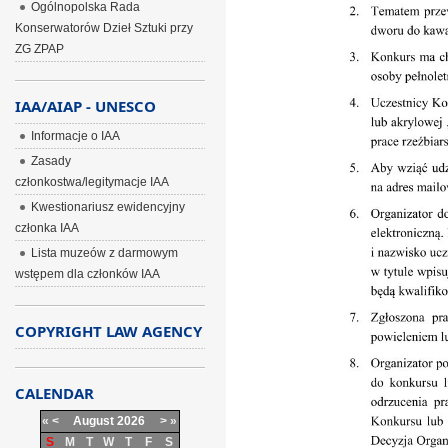
Ogólnopolska Rada
Konserwatorów Dzieł Sztuki przy
ZG ZPAP
IAA/AIAP - UNESCO
Informacje o IAA
Zasady
członkostwa/legitymacje IAA
Kwestionariusz ewidencyjny
członka IAA
Lista muzeów z darmowym
wstępem dla członków IAA
COPYRIGHT LAW AGENCY
CALENDAR
«
<
August
2026
>
»
S
M
T
W
T
F
S