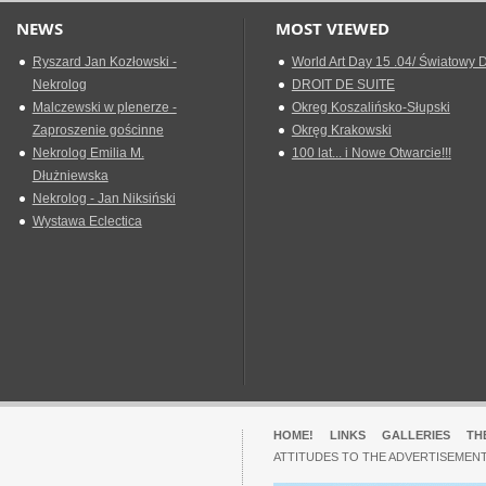
NEWS
MOST VIEWED
Ryszard Jan Kozłowski -
World Art Day 15 .04/ Światowy D
Nekrolog
DROIT DE SUITE
Malczewski w plenerze -
Okreg Koszalińsko-Słupski
Zaproszenie gościnne
Okręg Krakowski
Nekrolog Emilia M.
100 lat... i Nowe Otwarcie!!!
Dłużniewska
Nekrolog - Jan Niksiński
Wystawa Eclectica
HOME!
LINKS
GALLERIES
TH
ATTITUDES TO THE ADVERTISEMENT