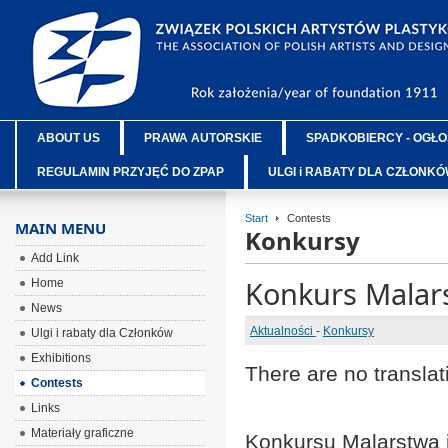
ABOUT US
PRAWA AUTORSKIE
SPADKOBIERCY - OGŁO
REGULAMIN PRZYJĘĆ DO ZPAP
ULGI i RABATY DLA CZŁONK
Start
Contests
MAIN MENU
Konkursy
Add Link
Konkurs Malars
Home
News
Aktualności
-
Konkursy
Ulgi i rabaty dla Członków
Exhibitions
There are no translat
Contests
Links
Materiały graficzne
Konkursu Malarstwa 