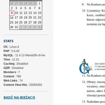
26
27
28
29
30
31
1
2
3
4
5
6
7
8
9
10
11
12
13
14
15
17
18
19
20
21
22
16
23
24
25
26
27
28
29
30
31
1
2
3
4
5
STATS
OS
: Linux d
PHP
: 5.6.40
MySQL
: 11.4.12-MariaDB-cll-lve
Time
: 11:31
Caching
: Disabled
GZIP
: Disabled
Members
: 7
Content
: 786
Web Links
: 74
Content View Hits
: 20006391
BĄDŹ NA BIEŻĄCO